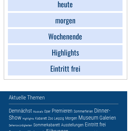
heute
morgen
Wochenende
Highlights
Eintritt frei
Aktuelle Themen
Dinner-
Demnächst
Premieren
Oper
Sommerferien
Musicals
Show
Museum
Galerien
Morgen
Kabarett
Zoo Leipzig
Highlights
Eintritt frei
Sommerkabarett
Ausstellungen
Sehenswürdigkeiten