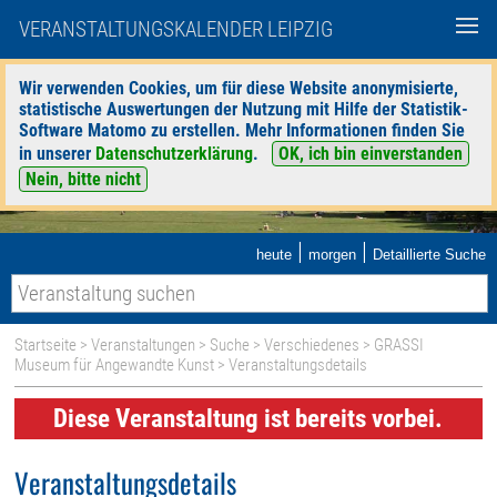
VERANSTALTUNGSKALENDER LEIPZIG
Wir verwenden Cookies, um für diese Website anonymisierte,
statistische Auswertungen der Nutzung mit Hilfe der Statistik-
Software Matomo zu erstellen. Mehr Informationen finden Sie
in unserer
Datenschutzerklärung
.
OK, ich bin einverstanden
Nein, bitte nicht
|
|
heute
morgen
Detaillierte Suche
Startseite
>
Veranstaltungen
>
Suche
>
Verschiedenes
>
GRASSI
Museum für Angewandte Kunst
> Veranstaltungsdetails
Diese Veranstaltung ist bereits vorbei.
Veranstaltungsdetails