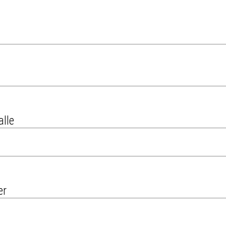
alle
er