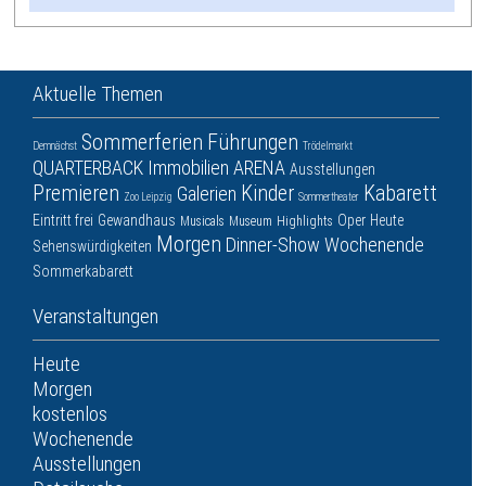
Aktuelle Themen
Sommerferien
Führungen
Demnächst
Trödelmarkt
QUARTERBACK Immobilien ARENA
Ausstellungen
Premieren
Kinder
Kabarett
Galerien
Zoo Leipzig
Sommertheater
Eintritt frei
Gewandhaus
Oper
Heute
Musicals
Museum
Highlights
Morgen
Dinner-Show
Wochenende
Sehenswürdigkeiten
Sommerkabarett
Veranstaltungen
Heute
Morgen
kostenlos
Wochenende
Ausstellungen