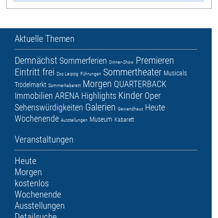
Aktuelle Themen
Demnächst
Premieren
Sommerferien
Dinner-Show
Eintritt frei
Sommertheater
Musicals
Zoo Leipzig
Führungen
Morgen
QUARTERBACK
Trödelmarkt
Sommerkabarett
Kinder
Immobilien ARENA
Highlights
Oper
Galerien
Sehenswürdigkeiten
Heute
Gewandhaus
Wochenende
Museum
Kabarett
Ausstellungen
Veranstaltungen
Heute
Morgen
kostenlos
Wochenende
Ausstellungen
Detailsuche