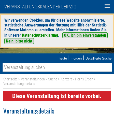
VERANSTALTUNGSKALENDER LEIPZIG
Wir verwenden Cookies, um für diese Website anonymisierte,
statistische Auswertungen der Nutzung mit Hilfe der Statistik-
Software Matomo zu erstellen. Mehr Informationen finden Sie
in unserer
Datenschutzerklärung
.
OK, ich bin einverstanden
Nein, bitte nicht
|
|
heute
morgen
Detaillierte Suche
Startseite
>
Veranstaltungen
>
Suche
>
Konzert
>
Horns Erben
>
Veranstaltungsdetails
Diese Veranstaltung ist bereits vorbei.
Veranstaltungsdetails