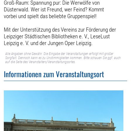
Groß-Raum: Spannung pur: Die Werwölfe von
Düsterwald. Wer ist Freund, wer Feind? Kommt
vorbei und spielt das beliebte Gruppenspiel!
Mit der Unterstützung des Vereins zur Förderung der
Leipziger Städtischen Bibliotheken e. V., LeseLust
Leipzig e. V. und der Jungen Oper Leipzig.
Alle Angaben ohne Gewähr. Die Eingabe der Veranstaltungen erfolgt mit großer
Sorgfalt. Dennoch kann es zu Unstimmigkeiten kommen. Bitte schauen Sie ggf. auch
auf die Seite des Veranstalters/Veranstaltungsortes.
Informationen zum Veranstaltungsort