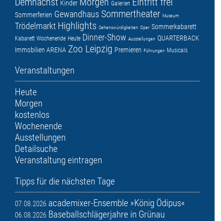
Demnächst
Morgen
Eintritt frei
Kinder
Galerien
Sommertheater
Gewandhaus
Sommerferien
Museum
Highlights
Trödelmarkt
Sommerkabarett
Sehenswürdigkeiten
Oper
Dinner-Show
QUARTERBACK
Kabarett
Wochenende
Heute
Ausstellungen
Zoo Leipzig
Immobilien ARENA
Premieren
Musicals
Führungen
Veranstaltungen
Heute
Morgen
kostenlos
Wochenende
Ausstellungen
Detailsuche
Veranstaltung eintragen
Tipps für die nächsten Tage
academixer-Ensemble »König Ödipus«
07.08.2026
Baseballschlägerjahre in Grünau
06.08.2026