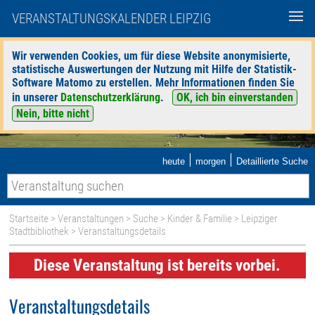
VERANSTALTUNGSKALENDER LEIPZIG
Wir verwenden Cookies, um für diese Website anonymisierte,
statistische Auswertungen der Nutzung mit Hilfe der Statistik-
Software Matomo zu erstellen. Mehr Informationen finden Sie
in unserer
Datenschutzerklärung
.
OK, ich bin einverstanden
Nein, bitte nicht
|
|
heute
morgen
Detaillierte Suche
Startseite
>
Veranstaltungen
>
Suche
>
Kinder & Familie
>
Leipziger
Stadtbibliothek
> Veranstaltungsdetails
Diese Veranstaltung ist bereits vorbei.
Veranstaltungsdetails