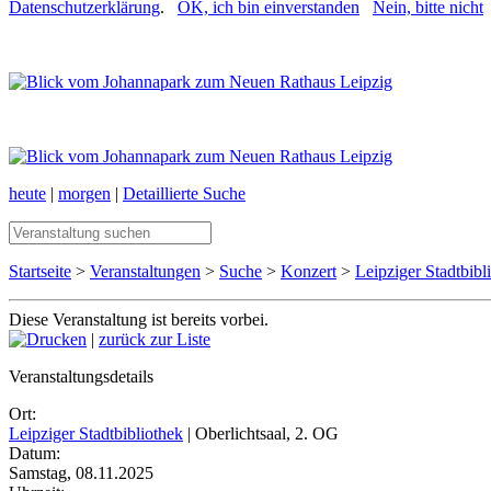
Datenschutzerklärung
.
OK, ich bin einverstanden
Nein, bitte nicht
heute
|
morgen
|
Detaillierte Suche
Startseite
>
Veranstaltungen
>
Suche
>
Konzert
>
Leipziger Stadtbibl
Diese Veranstaltung ist bereits vorbei.
|
zurück zur Liste
Veranstaltungsdetails
Ort:
Leipziger Stadtbibliothek
| Oberlichtsaal, 2. OG
Datum:
Samstag, 08.11.2025