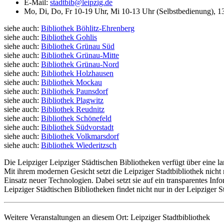
E-Mail:
stadtbib@leipzig.de
Mo, Di, Do, Fr 10-19 Uhr, Mi 10-13 Uhr (Selbstbedienung), 1
siehe auch:
Bibliothek Böhlitz-Ehrenberg
siehe auch:
Bibliothek Gohlis
siehe auch:
Bibliothek Grünau Süd
siehe auch:
Bibliothek Grünau-Mitte
siehe auch:
Bibliothek Grünau-Nord
siehe auch:
Bibliothek Holzhausen
siehe auch:
Bibliothek Mockau
siehe auch:
Bibliothek Paunsdorf
siehe auch:
Bibliothek Plagwitz
siehe auch:
Bibliothek Reudnitz
siehe auch:
Bibliothek Schönefeld
siehe auch:
Bibliothek Südvorstadt
siehe auch:
Bibliothek Volkmarsdorf
siehe auch:
Bibliothek Wiederitzsch
Die Leipziger Leipziger Städtischen Bibliotheken verfügt über eine
Mit ihrem modernen Gesicht setzt die Leipziger Stadtbibliothek nicht
Einsatz neuer Technologien. Dabei setzt sie auf ein transparentes I
Leipziger Städtischen Bibliotheken findet nicht nur in der Leipziger 
Weitere Veranstaltungen an diesem Ort:
Leipziger Stadtbibliothek