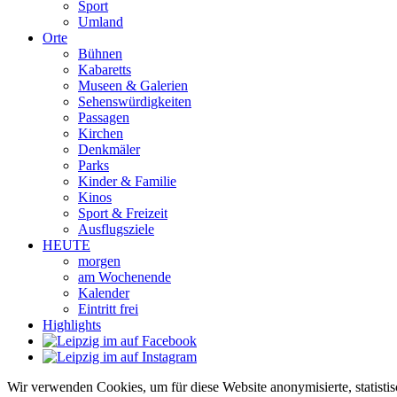
Sport
Umland
Orte
Bühnen
Kabaretts
Museen & Galerien
Sehenswürdigkeiten
Passagen
Kirchen
Denkmäler
Parks
Kinder & Familie
Kinos
Sport & Freizeit
Ausflugsziele
HEUTE
morgen
am Wochenende
Kalender
Eintritt frei
Highlights
Wir verwenden Cookies, um für diese Website anonymisierte, statisti