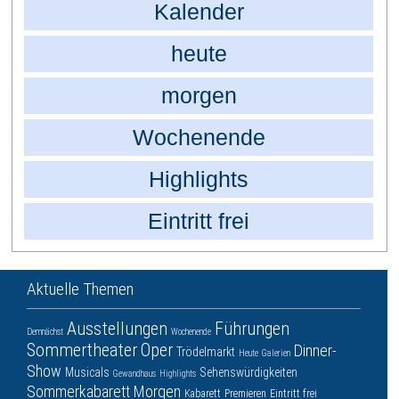
Kalender
heute
morgen
Wochenende
Highlights
Eintritt frei
Aktuelle Themen
Ausstellungen
Führungen
Demnächst
Wochenende
Sommertheater
Oper
Dinner-
Trödelmarkt
Heute
Galerien
Show
Musicals
Sehenswürdigkeiten
Gewandhaus
Highlights
Sommerkabarett
Morgen
Kabarett
Premieren
Eintritt frei