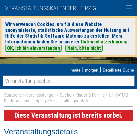
VERANSTALTUNGSKALENDER LEIPZIG
Wir verwenden Cookies, um für diese Website
anonymisierte, statistische Auswertungen der Nutzung mit
Hilfe der Statistik-Software Matomo zu erstellen. Mehr
Informationen finden Sie in unserer
Datenschutzerklärung
.
OK, ich bin einverstanden
Nein, bitte nicht
|
|
heute
morgen
Detaillierte Suche
Startseite
>
Veranstaltungen
>
Suche
>
Kinder & Familie
>
UNIKATUM
Kindermuseum Leipzig
> Veranstaltungsdetails
Diese Veranstaltung ist bereits vorbei.
Veranstaltungsdetails