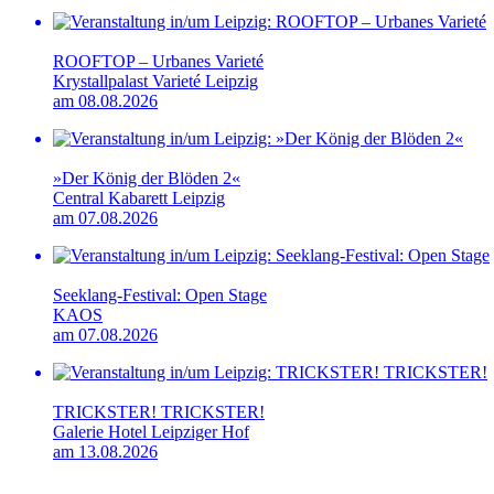
ROOFTOP – Urbanes Varieté
Krystallpalast Varieté Leipzig
am 08.08.2026
»Der König der Blöden 2«
Central Kabarett Leipzig
am 07.08.2026
Seeklang-Festival: Open Stage
KAOS
am 07.08.2026
TRICKSTER! TRICKSTER!
Galerie Hotel Leipziger Hof
am 13.08.2026