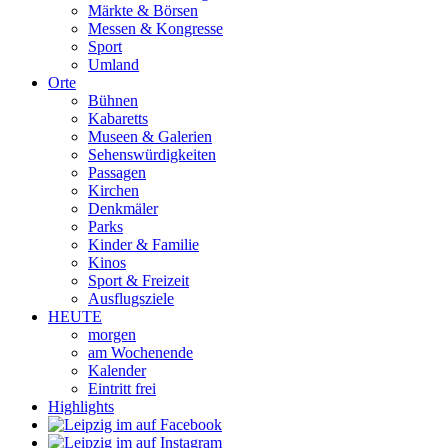
Märkte & Börsen
Messen & Kongresse
Sport
Umland
Orte
Bühnen
Kabaretts
Museen & Galerien
Sehenswürdigkeiten
Passagen
Kirchen
Denkmäler
Parks
Kinder & Familie
Kinos
Sport & Freizeit
Ausflugsziele
HEUTE
morgen
am Wochenende
Kalender
Eintritt frei
Highlights