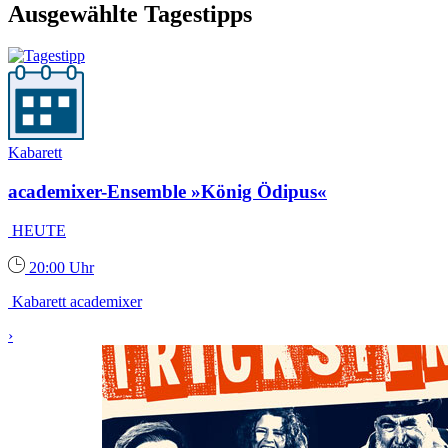
Ausgewählte Tagestipps
Kabarett
academixer-Ensemble »König Ödipus«
HEUTE
20:00 Uhr
Kabarett academixer
›