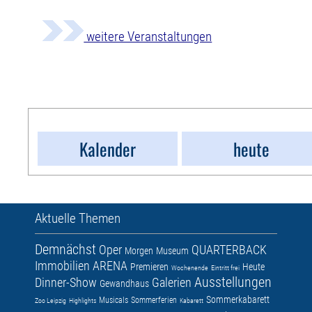
weitere Veranstaltungen
Kalender
heute
Aktuelle Themen
Demnächst
Oper
QUARTERBACK
Morgen
Museum
Immobilien ARENA
Premieren
Heute
Wochenende
Eintritt frei
Ausstellungen
Dinner-Show
Galerien
Gewandhaus
Sommerkabarett
Musicals
Sommerferien
Zoo Leipzig
Highlights
Kabarett