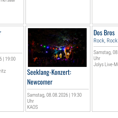
r
Dos Bros
Rock, Rock
Samstag, 08.
Uhr
 | 19:00
Jolys Live-Mu
Seeklang-Konzert:
ritz
Newcomer
Samstag, 08.08.2026 | 19:30
Uhr
KAOS