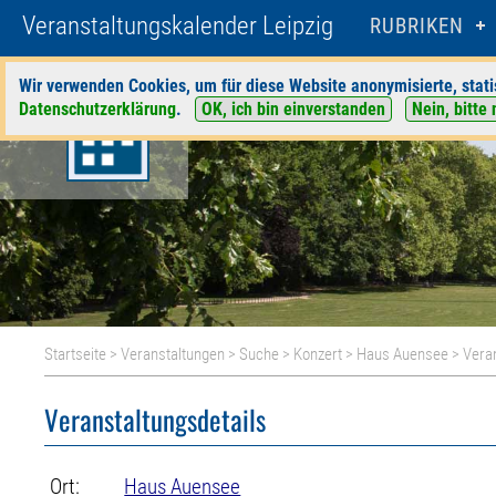
Veranstaltungskalender Leipzig
RUBRIKEN
Wir verwenden Cookies, um für diese Website anonymisierte, stati
Datenschutzerklärung
.
OK, ich bin einverstanden
Nein, bitte 
Startseite
>
Veranstaltungen
>
Suche
>
Konzert
>
Haus Auensee
> Veran
Veranstaltungsdetails
Ort:
Haus Auensee