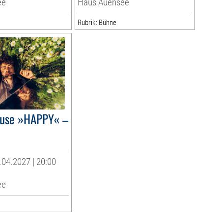
ee
Haus Auensee
Rubrik: Bühne
ause »HAPPY« –
04.2027 | 20:00
ee