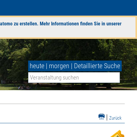
atomo zu erstellen. Mehr Informationen finden Sie in unserer
heute
|
morgen
|
Detaillierte Suche
|
Zurück