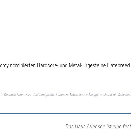
rammy nominierten Hardcore- und Metal-Urgesteine Hatebreed
lt. Dennoch kann es zu Unstimmigkeiten kommen. Bitte schauen Sie ggf. auch auf die Seite des 
Das Haus Auensee ist eine fest