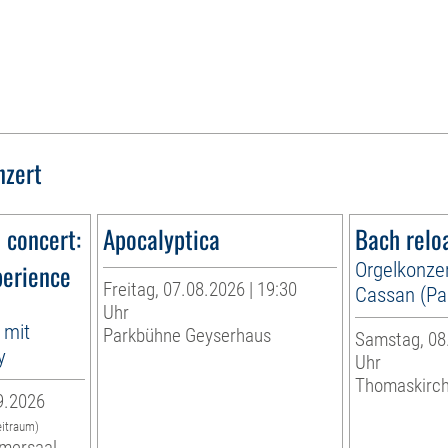
nzert
n concert:
Apocalyptica
Bach relo
perience
Orgelkonzer
Freitag, 07.08.2026 | 19:30
Cassan (Par
Uhr
 mit
Parkbühne Geyserhaus
Samstag, 08.
y
Uhr
Thomaskirc
9.2026
eitraum)
mersaal