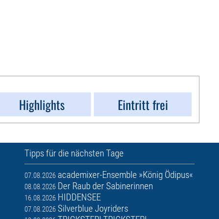
Highlights
Eintritt frei
Tipps für die nächsten Tage
academixer-Ensemble »König Ödipus«
07.08.2026
Der Raub der Sabinerinnen
08.08.2026
HIDDENSEE
16.08.2026
Silverblue Joyriders
07.08.2026