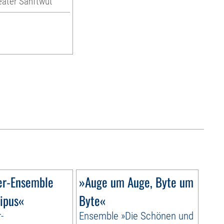
eater Sanftwut
er-Ensemble
»Auge um Auge, Byte um
ipus«
Byte«
-
Ensemble »Die Schönen und