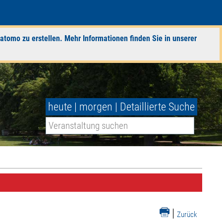
atomo zu erstellen. Mehr Informationen finden Sie in unserer
heute
|
morgen
|
Detaillierte Suche
|
Zurück