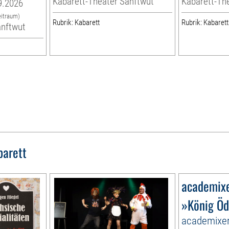
Kabarett-Theater Sanftwut
Kabarett-Th
9.2026
eitraum)
Rubrik: Kabarett
Rubrik: Kabarett
anftwut
barett
academix
»König Öd
academixer