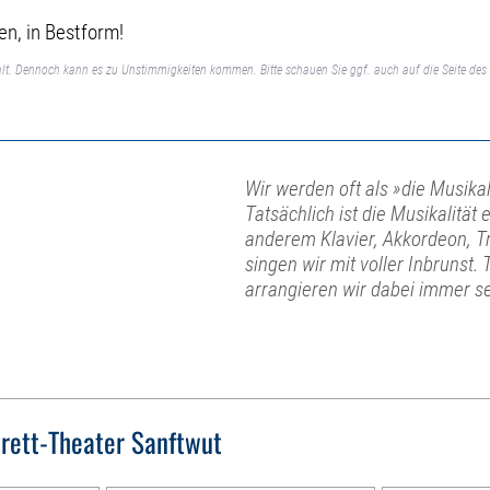
en, in Bestform!
lt. Dennoch kann es zu Unstimmigkeiten kommen. Bitte schauen Sie ggf. auch auf die Seite des 
Wir werden oft als »die Musika
Tatsächlich ist die Musikalitä
anderem Klavier, Akkordeon, 
singen wir mit voller Inbrunst
arrangieren wir dabei immer se
rett-Theater Sanftwut