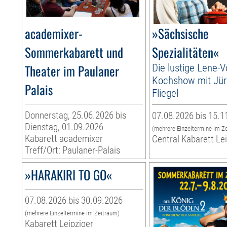
academixer-
»Sächsische
Sommerkabarett und
Spezialitäten«
Theater im Paulaner
Die lustige Lene-V
Kochshow mit Jü
Palais
Fliegel
Donnerstag, 25.06.2026 bis
07.08.2026 bis 15.1
Dienstag, 01.09.2026
(mehrere Einzeltermine im Z
Kabarett academixer
Central Kabarett Le
Treff/Ort: Paulaner-Palais
»HARAKIRI TO GO«
07.08.2026 bis 30.09.2026
(mehrere Einzeltermine im Zeitraum)
Kabarett Leipziger