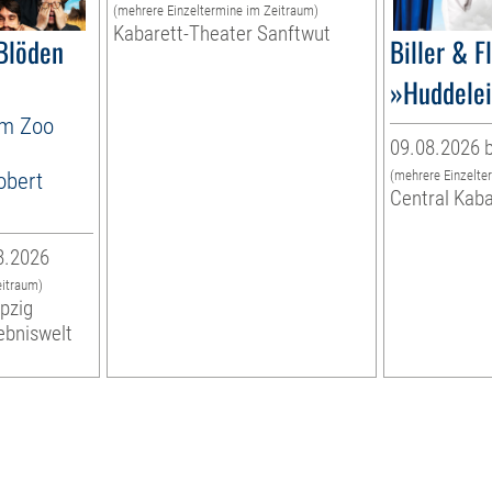
(mehrere Einzeltermine im Zeitraum)
Kabarett-Theater Sanftwut
Blöden
Biller & F
»Huddelei
im Zoo
09.08.2026 b
obert
(mehrere Einzelte
Central Kaba
8.2026
eitraum)
ipzig
ebniswelt