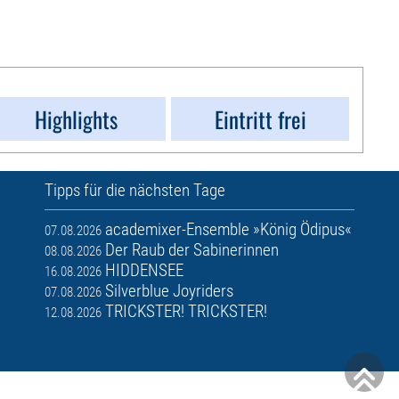
Highlights
Eintritt frei
Tipps für die nächsten Tage
academixer-Ensemble »König Ödipus«
07.08.2026
Der Raub der Sabinerinnen
08.08.2026
HIDDENSEE
16.08.2026
Silverblue Joyriders
07.08.2026
TRICKSTER! TRICKSTER!
12.08.2026