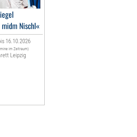
liegel
 midm Nischl«
is 16.10.2026
rmine im Zeitraum)
rett Leipzig