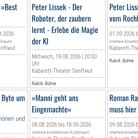
 »Best
Peter Lissek - Der
Peter Lis
Roboter, der zaubern
vom Rochl
lernt - Erlebe die Magie
9.2026
01.09.2026 b
der KI
eitraum)
(mehrere Einzelte
anftwut
Kabarett-Th
Mittwoch, 19.08.2026 | 20:00
Rubrik: Bühne
Uhr
Kabarett-Theater Sanftwut
Rubrik: Bühne
 Byte um
»Manni geht ans
Roman Ra
Eingemachte«
muss hier 
hönen und
08.08.2026 bis 18.09.2026
09.08.2026 b
(mehrere Einzeltermine im Zeitraum)
(mehrere Einzelte