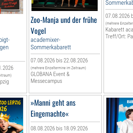
Sommerkab
07.08.2026 b
Zoo-Manja und der frühe
(mehrere Einzelte
Vogel
Kabarett ac
Treff/Ort: P
oigt-
academixer-
rgen
Sommerkabarett
07.08.2026 bis 22.08.2026
1.2026
(mehrere Einzeltermine im Zeitraum)
GLOBANA Event &
eitraum)
Messecampus
ipzig
»Manni geht ans
Eingemachte«
08.08.2026 bis 18.09.2026