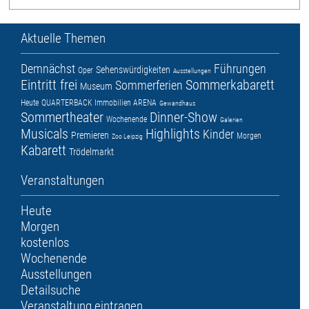
Aktuelle Themen
Demnächst
Führungen
Sehenswürdigkeiten
Oper
Ausstellungen
Eintritt frei
Sommerkabarett
Sommerferien
Museum
Heute
QUARTERBACK Immobilien ARENA
Gewandhaus
Sommertheater
Dinner-Show
Wochenende
Galerien
Musicals
Highlights
Kinder
Premieren
Morgen
Zoo Leipzig
Kabarett
Trödelmarkt
Veranstaltungen
Heute
Morgen
kostenlos
Wochenende
Ausstellungen
Detailsuche
Veranstaltung eintragen