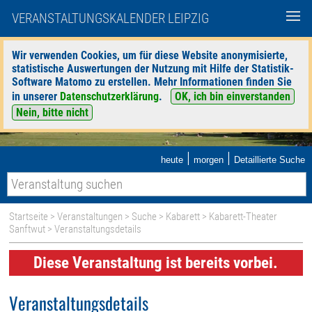
VERANSTALTUNGSKALENDER LEIPZIG
Wir verwenden Cookies, um für diese Website anonymisierte,
statistische Auswertungen der Nutzung mit Hilfe der Statistik-
Software Matomo zu erstellen. Mehr Informationen finden Sie
in unserer
Datenschutzerklärung
.
OK, ich bin einverstanden
Nein, bitte nicht
|
|
heute
morgen
Detaillierte Suche
Startseite
>
Veranstaltungen
>
Suche
>
Kabarett
>
Kabarett-Theater
Sanftwut
> Veranstaltungsdetails
Diese Veranstaltung ist bereits vorbei.
Veranstaltungsdetails