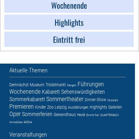
Wochenende
Highlights
Eintritt frei
Aktuelle Themen
Führungen
Demnächst
Museum
Trödelmarkt
Morgen
Wochenende
Kabarett
Sehenswürdigkeiten
Sommertheater
Sommerkabarett
Dinner-Show
Musicals
Premieren
Kinder
Zoo Leipzig
Highlights
Galerien
Ausstellungen
Oper
Sommerferien
Gewandhaus
Heute
Eintritt frei
QUARTERBACK
Immobilien ARENA
Veranstaltungen