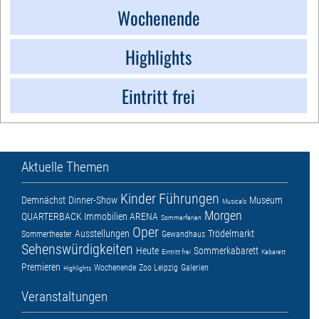
Wochenende
Highlights
Eintritt frei
Aktuelle Themen
Kinder
Führungen
Demnächst
Dinner-Show
Museum
Musicals
Morgen
QUARTERBACK Immobilien ARENA
Sommerferien
Oper
Ausstellungen
Trödelmarkt
Sommertheater
Gewandhaus
Sehenswürdigkeiten
Heute
Sommerkabarett
Eintritt frei
Kabarett
Premieren
Wochenende
Zoo Leipzig
Galerien
Highlights
Veranstaltungen