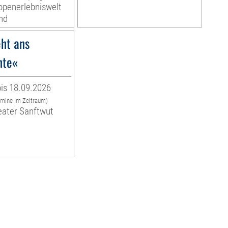
ropenerlebniswelt
nd
ht ans
hte«
is 18.09.2026
rmine im Zeitraum)
eater Sanftwut