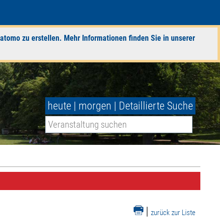
atomo zu erstellen. Mehr Informationen finden Sie in unserer
heute
|
morgen
|
Detaillierte Suche
|
zurück zur Liste