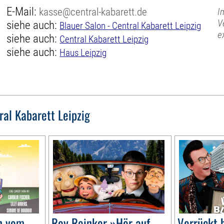
E-Mail:
kasse@central-kabarett.de
I
V
siehe auch:
Blauer Salon - Central Kabarett Leipzig
e
siehe auch:
Central Kabarett Leipzig
siehe auch:
Haus Leipzig
ral Kabarett Leipzig
n vom
Roy Reinker »Hör auf
Verrückt 