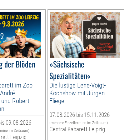
g der Blöden
»Sächsische
Spezialitäten«
arett im Zoo
Die lustige Lene-Voigt-
 André
Kochshow mit Jürgen
 und Robert
Fliegel
nn
07.08.2026 bis 15.11.2026
is 09.08.2026
(mehrere Einzeltermine im Zeitraum)
Central Kabarett Leipzig
rmine im Zeitraum)
rett Leipzig