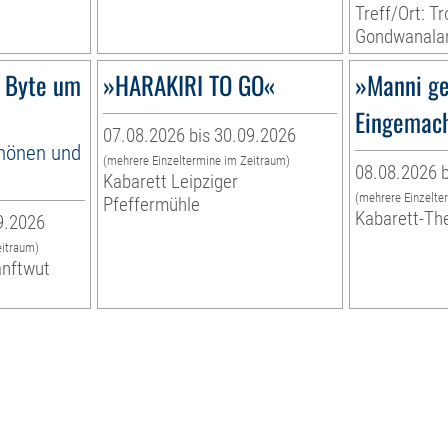
Treff/Ort: T
Gondwanala
 Byte um
»HARAKIRI TO GO«
»Manni ge
Eingemac
07.08.2026 bis 30.09.2026
hönen und
(mehrere Einzeltermine im Zeitraum)
08.08.2026 b
Kabarett Leipziger
(mehrere Einzelte
Pfeffermühle
Kabarett-Th
9.2026
eitraum)
anftwut