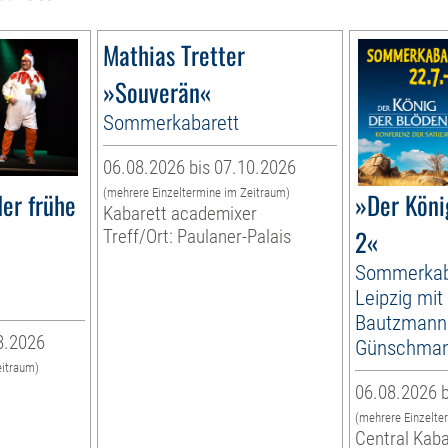
Mathias Tretter
»Souverän«
Sommerkabarett
06.08.2026 bis 07.10.2026
(mehrere Einzeltermine im Zeitraum)
er frühe
»Der Köni
Kabarett academixer
2«
Treff/Ort: Paulaner-Palais
Sommerkab
Leipzig mit
Bautzmann
8.2026
Günschma
eitraum)
06.08.2026 b
(mehrere Einzelte
Central Kaba