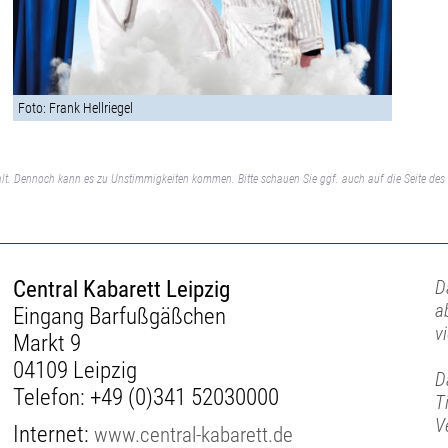
Foto: Frank Hellriegel
lt. Dennoch kann es zu Unstimmigkeiten kommen. Bitte schauen Sie ggf. auch auf die Seite des 
Central Kabarett Leipzig
D
a
Eingang Barfußgäßchen
v
Markt 9
04109 Leipzig
D
Telefon:
+49 (0)341 52030000
T
V
Internet:
www.central-kabarett.de