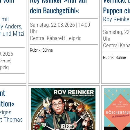
dein Bauchgefühl«
Puppen ei
 mit
Roy Reinke
Samstag, 22.08.2026 | 14:00
lly Anders,
Uhr
Samstag, 22.
 und Mitzi
Central Kabarett Leipzig
Uhr
Central Kaba
Rubrik: Bühne
9.2026
Rubrik: Bühne
eitraum)
ipzig
nt
ition«
ziges
it Thomas