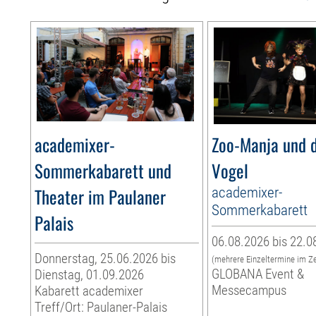
academixer-
Zoo-Manja und d
Sommerkabarett und
Vogel
Theater im Paulaner
academixer-
Sommerkabarett
Palais
06.08.2026 bis 22.0
Donnerstag, 25.06.2026 bis
(mehrere Einzeltermine im Z
GLOBANA Event &
Dienstag, 01.09.2026
Messecampus
Kabarett academixer
Treff/Ort: Paulaner-Palais