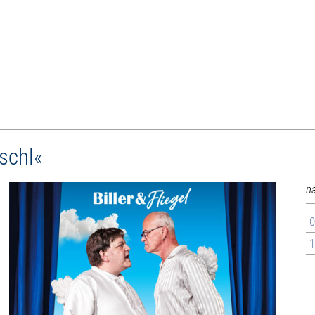
ischl«
n
0
1