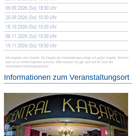
06.09.2026 (So) 18:30 Uhr
20.09.2026 (So) 10:30 Uhr
18.10.2026 (So) 10:30 Uhr
08.11.2026 (So) 10:30 Uhr
15.11.2026 (So) 18:30 Uhr
Alle Angaben ohne Gewähr. Die Eingabe der Veranstaltungen erfolgt mit großer Sorgfalt. Dennoch
kann es zu Unstimmigkeiten kommen. Bitte schauen Sie ggf. auch auf die Seite des
Veranstalters/Veranstaltungsortes.
Informationen zum Veranstaltungsort