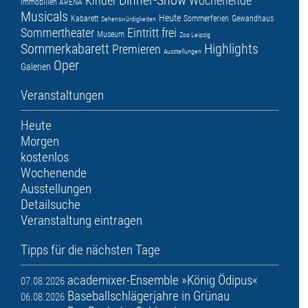
Dinner-Show
Kinder
Wochenende
Immobilien ARENA
Musicals
Heute
Kabarett
Sommerferien
Gewandhaus
Sehenswürdigkeiten
Sommertheater
Eintritt frei
Museum
Zoo Leipzig
Sommerkabarett
Highlights
Premieren
Ausstellungen
Oper
Galerien
Veranstaltungen
Heute
Morgen
kostenlos
Wochenende
Ausstellungen
Detailsuche
Veranstaltung eintragen
Tipps für die nächsten Tage
academixer-Ensemble »König Ödipus«
07.08.2026
Baseballschlägerjahre in Grünau
06.08.2026