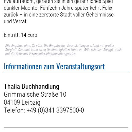
Eva auftaucht, geraten sie in ein gefährliches Spiel
dunkler Mächte. Fünfzehn Jahre später kehrt Felix
zurück – in eine zerstörte Stadt voller Geheimnisse
und Verrat.
Eintritt: 14 Euro
Alle Angaben ohne Gewähr. Die Eingabe der Veranstaltungen erfolgt mit großer
Sorgfalt. Dennoch kann es zu Unstimmigkeiten kommen. Bitte schauen Sie ggf. auch
auf die Seite des Veranstalters/Veranstaltungsortes.
Informationen zum Veranstaltungsort
Thalia Buchhandlung
Grimmaische Straße 10
04109 Leipzig
Telefon:
+49 (0)341 3397500-0