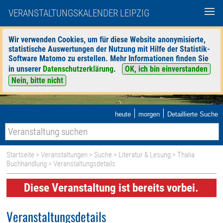
VERANSTALTUNGSKALENDER LEIPZIG
Wir verwenden Cookies, um für diese Website anonymisierte,
statistische Auswertungen der Nutzung mit Hilfe der Statistik-
Software Matomo zu erstellen. Mehr Informationen finden Sie
in unserer
Datenschutzerklärung
.
OK, ich bin einverstanden
Nein, bitte nicht
|
|
heute
morgen
Detaillierte Suche
Startseite
>
Veranstaltungen
>
Suche
>
Literatur & Lesung
>
Thalia
Buchhandlung
> Veranstaltungsdetails
Diese Veranstaltung ist bereits vorbei.
Veranstaltungsdetails