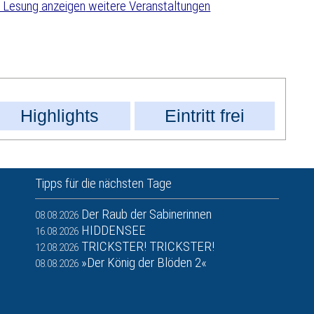
weitere Veranstaltungen
Highlights
Eintritt frei
Tipps für die nächsten Tage
Der Raub der Sabinerinnen
08.08.2026
HIDDENSEE
16.08.2026
TRICKSTER! TRICKSTER!
12.08.2026
»Der König der Blöden 2«
08.08.2026