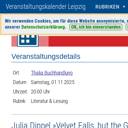
Veranstaltungskalender Leipzig
RUBRIKEN
Wir verwenden Cookies, um für diese Website anonymisierte, s
unserer
Datenschutzerklärung
.
OK, ich bin einverstanden
Startseite
>
Veranstaltungen
>
Suche
>
Literatur & Lesung
>
Thalia B
Veranstaltungsdetails
Ort:
Thalia Buchhandlung
Datum:
Samstag, 01.11.2025
Uhrzeit:
20:00 Uhr
Rubrik:
Literatur & Lesung
Julia Dippel »Velvet Falls, but the 