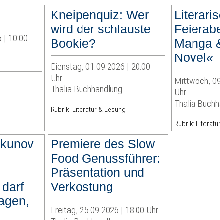
Kneipenquiz: Wer
Literari
wird der schlauste
Feierab
 | 10:00
Bookie?
Manga &
Novel«
Dienstag, 01.09.2026 | 20:00
Uhr
Mittwoch, 09
Thalia Buchhandlung
Uhr
Thalia Buchh
Rubrik: Literatur & Lesung
Rubrik: Literat
ykunov
Premiere des Slow
Food Genussführer:
Präsentation und
darf
Verkostung
agen,
Freitag, 25.09.2026 | 18:00 Uhr