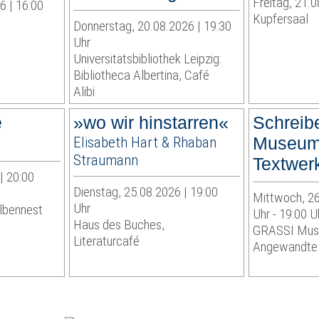
Freitag, 21.0
6 | 16:00
Kupfersaal
Donnerstag, 20.08.2026 | 19:30
Uhr
Universitätsbibliothek Leipzig:
Bibliotheca Albertina, Café
Alibi
e
»wo wir hinstarren«
Schreib
Elisabeth Hart & Rhaban
Museum
Straumann
Textwerk
| 20:00
Dienstag, 25.08.2026 | 19:00
Mittwoch, 26
Uhr
lbennest
Uhr - 19:00 U
Haus des Buches,
GRASSI Mus
Literaturcafé
Angewandte