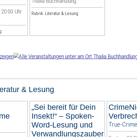
Thalia Buchhandlung
| 20:00 Uhr
Rubrik: Literatur & Lesung
g
teratur & Lesung
m
„Sei bereit für Dein
CrimeNi
ime
Insekt!“ – Spoken-
Verbrec
Word-Lesung und
True-Crime
Verwandlungszauber