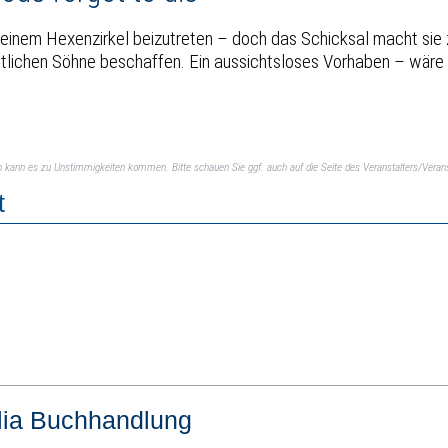
einem Hexenzirkel beizutreten – doch das Schicksal macht sie zu
öttlichen Söhne beschaffen. Ein aussichtsloses Vorhaben – wäre n
ch kann es zu Unstimmigkeiten kommen. Bitte schauen Sie ggf. auch auf die Seite des Veranstalters/Verans
t
lia Buchhandlung