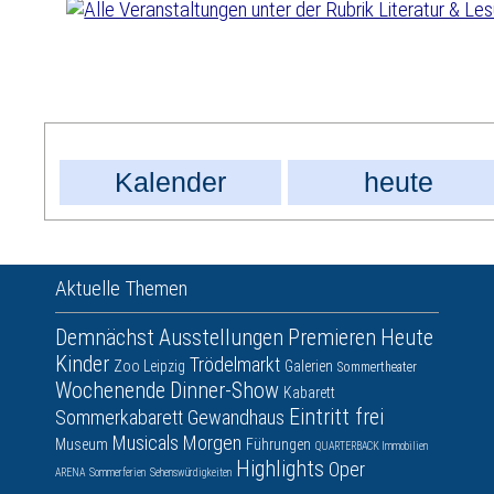
Kalender
heute
Aktuelle Themen
Demnächst
Ausstellungen
Premieren
Heute
Kinder
Trödelmarkt
Zoo Leipzig
Galerien
Sommertheater
Wochenende
Dinner-Show
Kabarett
Eintritt frei
Sommerkabarett
Gewandhaus
Musicals
Morgen
Museum
Führungen
QUARTERBACK Immobilien
Highlights
Oper
ARENA
Sommerferien
Sehenswürdigkeiten