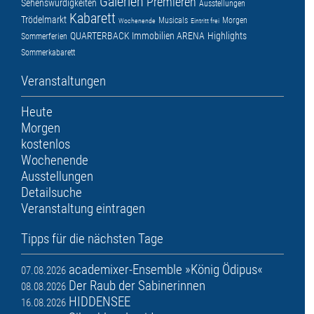
Galerien
Premieren
Sehenswürdigkeiten
Ausstellungen
Kabarett
Trödelmarkt
Musicals
Morgen
Wochenende
Eintritt frei
QUARTERBACK Immobilien ARENA
Highlights
Sommerferien
Sommerkabarett
Veranstaltungen
Heute
Morgen
kostenlos
Wochenende
Ausstellungen
Detailsuche
Veranstaltung eintragen
Tipps für die nächsten Tage
academixer-Ensemble »König Ödipus«
07.08.2026
Der Raub der Sabinerinnen
08.08.2026
HIDDENSEE
16.08.2026