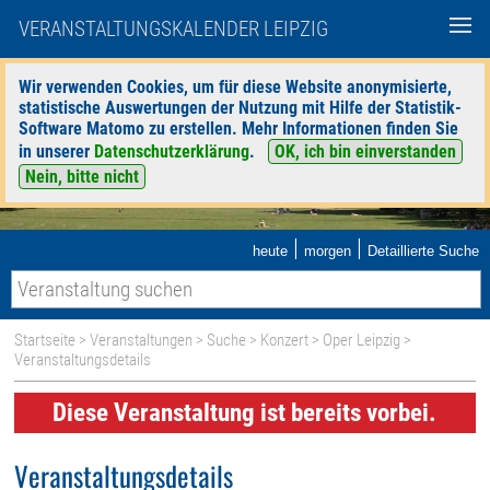
VERANSTALTUNGSKALENDER LEIPZIG
Wir verwenden Cookies, um für diese Website anonymisierte,
statistische Auswertungen der Nutzung mit Hilfe der Statistik-
Software Matomo zu erstellen. Mehr Informationen finden Sie
in unserer
Datenschutzerklärung
.
OK, ich bin einverstanden
Nein, bitte nicht
|
|
heute
morgen
Detaillierte Suche
Startseite
>
Veranstaltungen
>
Suche
>
Konzert
>
Oper Leipzig
>
Veranstaltungsdetails
Diese Veranstaltung ist bereits vorbei.
Veranstaltungsdetails