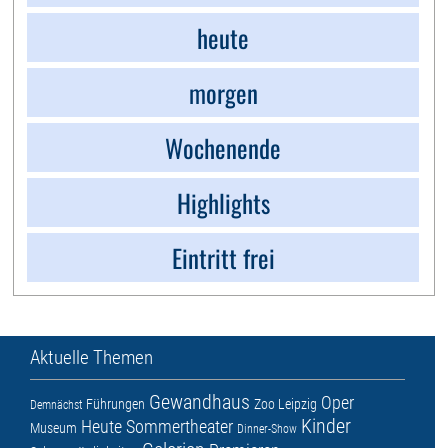
heute
morgen
Wochenende
Highlights
Eintritt frei
Aktuelle Themen
Gewandhaus
Oper
Führungen
Zoo Leipzig
Demnächst
Kinder
Heute
Sommertheater
Museum
Dinner-Show