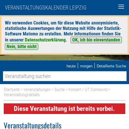
VERANSTALTUNGSKALENDER LEIPZIG
Wir verwenden Cookies, um für diese Website anonymisierte,
statistische Auswertungen der Nutzung mit Hilfe der Statistik-
Software Matomo zu erstellen. Mehr Informationen finden Sie
in unserer
Datenschutzerklärung
.
OK, ich bin einverstanden
Nein, bitte nicht
|
|
heute
morgen
Detaillierte Suche
Startseite
>
Veranstaltungen
>
Suche
>
Konzert
>
UT Connewitz
>
Veranstaltungsdetails
Diese Veranstaltung ist bereits vorbei.
Veranstaltungsdetails