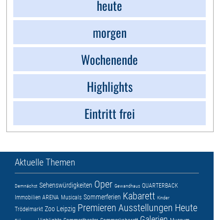
heute
morgen
Wochenende
Highlights
Eintritt frei
Aktuelle Themen
Oper
Sehenswürdigkeiten
QUARTERBACK
Demnächst
Gewandhaus
Kabarett
Sommerferien
Immobilien ARENA
Musicals
Kinder
Premieren
Ausstellungen
Heute
Zoo Leipzig
Trödelmarkt
Galerien