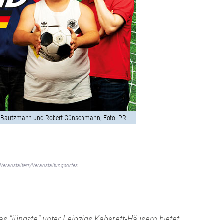
ré Bautzmann und Robert Günschmann, Foto: PR
Veranstalters/Veranstaltungsortes.
as "jüngste" unter Leipzigs Kabarett-Häusern bietet