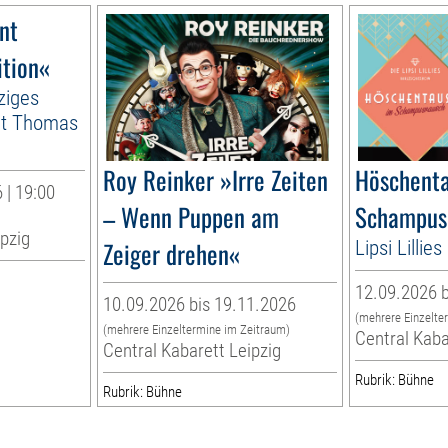
nt
ition«
ziges
it Thomas
Roy Reinker »Irre Zeiten
Höschenta
 | 19:00
– Wenn Puppen am
Schampus
ipzig
Zeiger drehen«
Lipsi Lilli
12.09.2026 b
10.09.2026 bis 19.11.2026
(mehrere Einzelte
(mehrere Einzeltermine im Zeitraum)
Central Kaba
Central Kabarett Leipzig
Rubrik: Bühne
Rubrik: Bühne