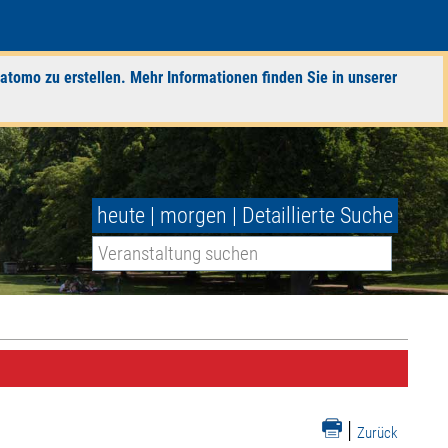
atomo zu erstellen. Mehr Informationen finden Sie in unserer
heute
|
morgen
|
Detaillierte Suche
|
Zurück