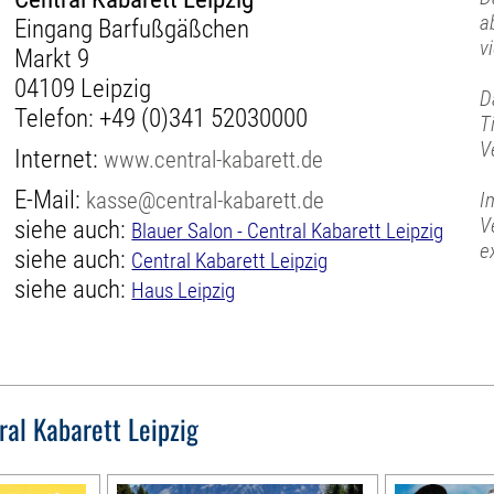
a
Eingang Barfußgäßchen
v
Markt 9
04109 Leipzig
D
Telefon:
+49 (0)341 52030000
T
V
Internet:
www.central-kabarett.de
E-Mail:
kasse@central-kabarett.de
I
V
siehe auch:
Blauer Salon - Central Kabarett Leipzig
e
siehe auch:
Central Kabarett Leipzig
siehe auch:
Haus Leipzig
ral Kabarett Leipzig