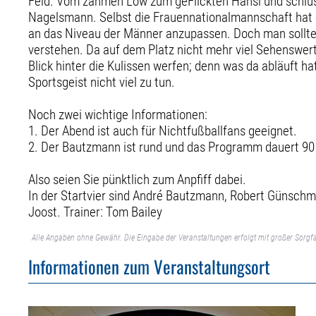
Feld. Vom zahmen Löw zum geFlickten Hansi und schlu
Nagelsmann. Selbst die Frauennationalmannschaft hat e
an das Niveau der Männer anzupassen. Doch man sollte 
verstehen. Da auf dem Platz nicht mehr viel Sehenswer
Blick hinter die Kulissen werfen; denn was da abläuft ha
Sportsgeist nicht viel zu tun.
Noch zwei wichtige Informationen:
1. Der Abend ist auch für Nichtfußballfans geeignet.
2. Der Bautzmann ist rund und das Programm dauert 90
Also seien Sie pünktlich zum Anpfiff dabei.
In der Startvier sind André Bautzmann, Robert Günsch
Joost. Trainer: Tom Bailey
Alle Angaben ohne Gewähr. Die Eingabe der Veranstaltungen erfolgt mit großer Sorgfa
Informationen zum Veranstaltungsort