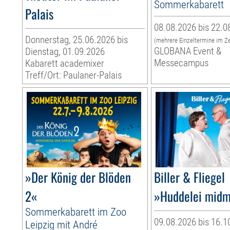
Sommerkabarett
Palais
08.08.2026 bis 22.0
Donnerstag, 25.06.2026 bis
(mehrere Einzeltermine im Z
GLOBANA Event &
Dienstag, 01.09.2026
Messecampus
Kabarett academixer
Treff/Ort: Paulaner-Palais
»Der König der Blöden
Biller & Fliegel
2«
»Huddelei midm
Sommerkabarett im Zoo
09.08.2026 bis 16.1
Leipzig mit André