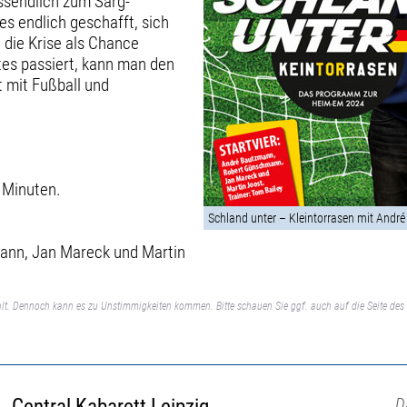
ssendlich zum Sarg-
s endlich geschafft, sich
die Krise als Chance
tes passiert, kann man den
t mit Fußball und
 Minuten.
Schland unter – Kleintorrasen mit And
mann, Jan Mareck und Martin
lt. Dennoch kann es zu Unstimmigkeiten kommen. Bitte schauen Sie ggf. auch auf die Seite des 
Central Kabarett Leipzig
D