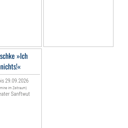
schke »Ich
nichts!«
is 29.09.2026
rmine im Zeitraum)
eater Sanftwut