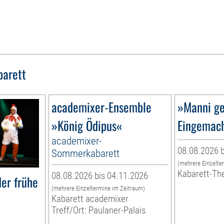
barett
academixer-Ensemble
»Manni ge
»König Ödipus«
Eingemac
academixer-
08.08.2026 b
Sommerkabarett
(mehrere Einzelte
Kabarett-Th
08.08.2026 bis 04.11.2026
er frühe
(mehrere Einzeltermine im Zeitraum)
Kabarett academixer
Treff/Ort: Paulaner-Palais