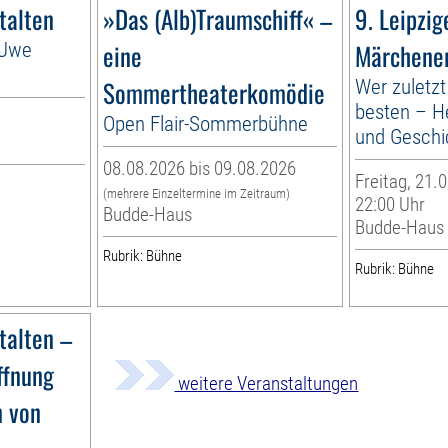
talten
»Das (Alb)Traumschiff« –
9. Leipzig
 Uwe
eine
Märchener
Sommertheaterkomödie
Wer zuletzt
besten – H
Open Flair-Sommerbühne
und Geschi
08.08.2026 bis 09.08.2026
Freitag, 21.0
(mehrere Einzeltermine im Zeitraum)
22:00 Uhr
Budde-Haus
Budde-Haus
Rubrik: Bühne
Rubrik: Bühne
talten –
ffnung
weitere Veranstaltungen
n von