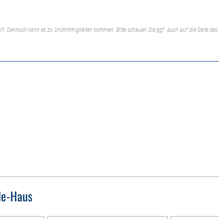
lt. Dennoch kann es zu Unstimmigkeiten kommen. Bitte schauen Sie ggf. auch auf die Seite des 
de-Haus