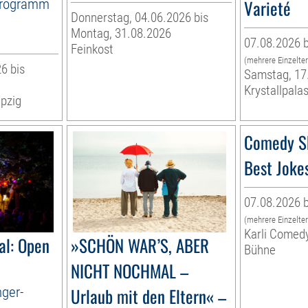
Programm
Varieté
Donnerstag, 04.06.2026 bis
Montag, 31.08.2026
07.08.2026 b
Feinkost
(mehrere Einzelte
6 bis
Samstag, 17
Krystallpalas
pzig
Comedy S
Best Joke
07.08.2026 b
(mehrere Einzelte
Karli Comed
al: Open
»SCHÖN WAR’S, ABER
Bühne
NICHT NOCHMAL –
nger-
Urlaub mit den Eltern« –