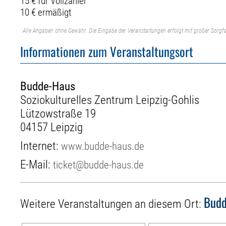
15 € für Vollzahler
10 € ermäßigt
Alle Angaben ohne Gewähr. Die Eingabe der Veranstaltungen erfolgt mit großer Sorgfa
Informationen zum Veranstaltungsort
Budde-Haus
Soziokulturelles Zentrum Leipzig-Gohlis
Lützowstraße 19
04157 Leipzig
Internet:
www.budde-haus.de
E-Mail:
ticket@budde-haus.de
Bud
Weitere Veranstaltungen an diesem Ort: