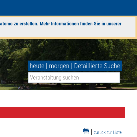
atomo zu erstellen. Mehr Informationen finden Sie in unserer
heute
|
morgen
|
Detaillierte Suche
|
zurück zur Liste