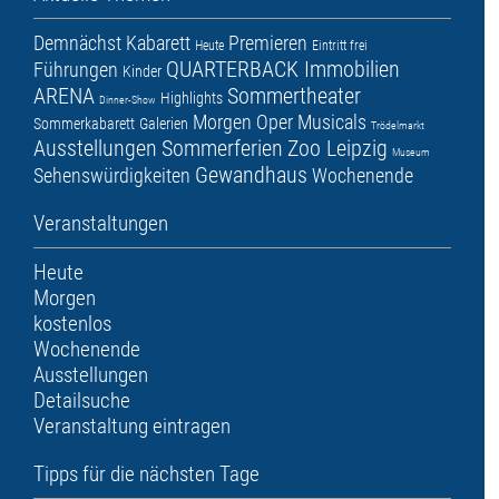
Demnächst
Kabarett
Premieren
Heute
Eintritt frei
QUARTERBACK Immobilien
Führungen
Kinder
ARENA
Sommertheater
Highlights
Dinner-Show
Morgen
Oper
Musicals
Sommerkabarett
Galerien
Trödelmarkt
Ausstellungen
Sommerferien
Zoo Leipzig
Museum
Gewandhaus
Sehenswürdigkeiten
Wochenende
Veranstaltungen
Heute
Morgen
kostenlos
Wochenende
Ausstellungen
Detailsuche
Veranstaltung eintragen
Tipps für die nächsten Tage