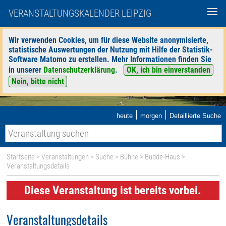
VERANSTALTUNGSKALENDER LEIPZIG
Wir verwenden Cookies, um für diese Website anonymisierte,
statistische Auswertungen der Nutzung mit Hilfe der Statistik-
Software Matomo zu erstellen. Mehr Informationen finden Sie
in unserer
Datenschutzerklärung
.
OK, ich bin einverstanden
Nein, bitte nicht
|
|
heute
morgen
Detaillierte Suche
Startseite
>
Veranstaltungen
>
Suche
>
Bühne
>
Budde-Haus
>
Veranstaltungsdetails
Diese Veranstaltung ist bereits vorbei.
Veranstaltungsdetails