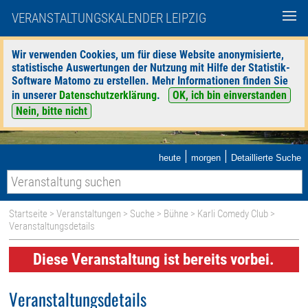
VERANSTALTUNGSKALENDER LEIPZIG
Wir verwenden Cookies, um für diese Website anonymisierte,
statistische Auswertungen der Nutzung mit Hilfe der Statistik-
Software Matomo zu erstellen. Mehr Informationen finden Sie
in unserer
Datenschutzerklärung
.
OK, ich bin einverstanden
Nein, bitte nicht
|
|
heute
morgen
Detaillierte Suche
Startseite
>
Veranstaltungen
>
Suche
>
Bühne
>
Karli Comedy Club
>
Veranstaltungsdetails
Diese Veranstaltung ist bereits vorbei.
Veranstaltungsdetails