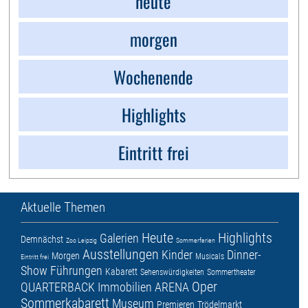
heute
morgen
Wochenende
Highlights
Eintritt frei
Aktuelle Themen
Heute
Highlights
Galerien
Demnächst
Zoo Leipzig
Sommerferien
Ausstellungen
Kinder
Dinner-
Morgen
Musicals
Eintritt frei
Show
Führungen
Kabarett
Sehenswürdigkeiten
Sommertheater
Oper
QUARTERBACK Immobilien ARENA
Sommerkabarett
Museum
Premieren
Trödelmarkt