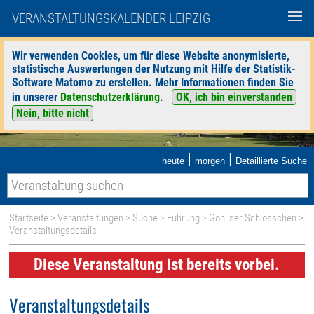
VERANSTALTUNGSKALENDER LEIPZIG
Wir verwenden Cookies, um für diese Website anonymisierte,
statistische Auswertungen der Nutzung mit Hilfe der Statistik-
Software Matomo zu erstellen. Mehr Informationen finden Sie
in unserer
Datenschutzerklärung
.
OK, ich bin einverstanden
Nein, bitte nicht
|
|
heute
morgen
Detaillierte Suche
Startseite
>
Veranstaltungen
>
Suche
>
Führung
>
Gohliser Schlösschen
>
Veranstaltungsdetails
Diese Veranstaltung ist bereits vorbei.
Veranstaltungsdetails