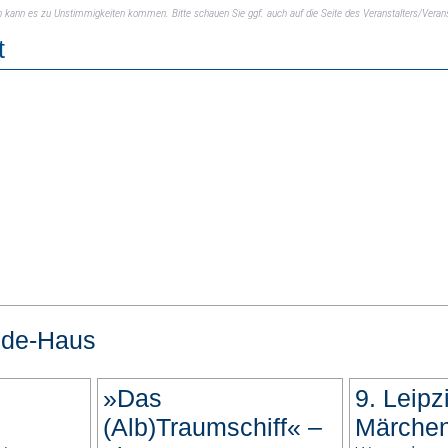
ch kann es zu Unstimmigkeiten kommen. Bitte schauen Sie ggf. auch auf die Seite des Veranstalters/Verans
t
de-Haus
»Das
9. Leipz
(Alb)Traumschiff« –
Märchen