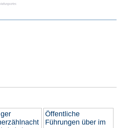
taltungsortes.
iger
Öffentliche
erzählnacht
Führungen über im