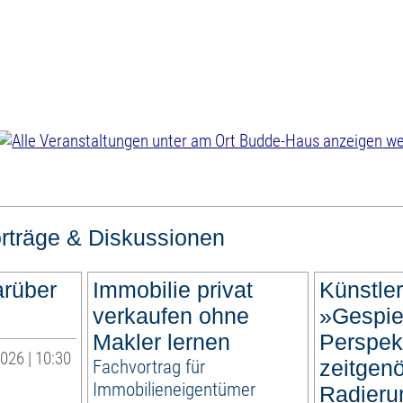
we
rträge & Diskussionen
arüber
Immobilie privat
Künstle
verkaufen ohne
»Gespie
Makler lernen
Perspek
026 | 10:30
Fachvortrag für
zeitgen
Immobilieneigentümer
Radieru