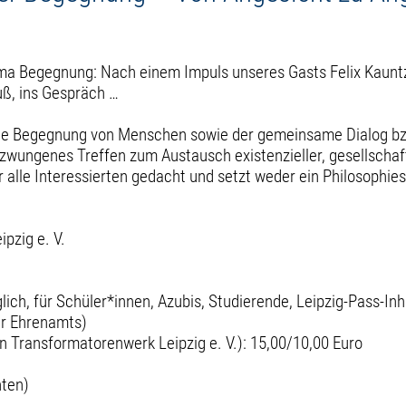
ma Begegnung: Nach einem Impuls unseres Gasts Felix Kaun
uß, ins Gespräch …
he Begegnung von Menschen sowie der gemeinsame Dialog bzw.
zwungenes Treffen zum Austausch existenzieller, gesellschaft
r alle Interessierten gedacht und setzt weder ein Philosophie
pzig e. V.
lich, für Schüler*innen, Azubis, Studierende, Leipzig-Pass-In
er Ehrenamts)
in Transformatorenwerk Leipzig e. V.): 15,00/10,00 Euro
nten)