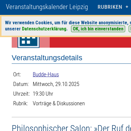
Veranstaltungskalender Leipzig
RUBRIKEN
Wir verwenden Cookies, um für diese Website anonymisierte, s
Startseite
>
Veranstaltungen
>
Suche
>
Vorträge & Diskussionen
>
Bud
unserer
Datenschutzerklärung
.
OK, ich bin einverstanden
Veranstaltungsdetails
Ort:
Budde-Haus
Datum:
Mittwoch, 29.10.2025
Uhrzeit:
19:30 Uhr
Rubrik:
Vorträge & Diskussionen
Philosophischer Salon: »Der Ruf 