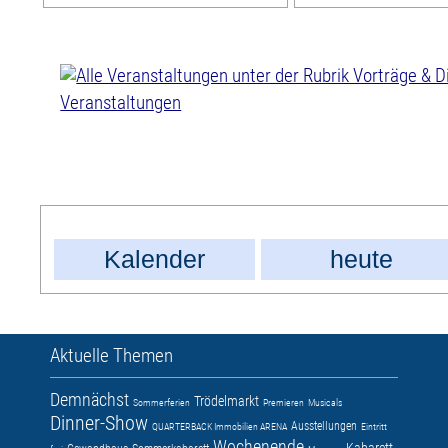
Veranstaltungen
Kalender
heute
Aktuelle Themen
Demnächst
Trödelmarkt
Sommerferien
Premieren
Musicals
Dinner-Show
Ausstellungen
QUARTERBACK Immobilien ARENA
Eintritt
Wochenende