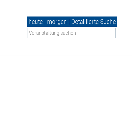
heute
|
morgen
|
Detaillierte Suche