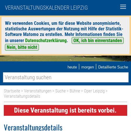
VERANSTALTUNGSKALENDER LEIPZIG
Wir verwenden Cookies, um für diese Website anonymisierte,
statistische Auswertungen der Nutzung mit Hilfe der Statistik-
Software Matomo zu erstellen. Mehr Informationen finden Sie
in unserer
Datenschutzerklärung
.
OK, ich bin einverstanden
Nein, bitte nicht
|
|
heute
morgen
Detaillierte Suche
Startseite
>
Veranstaltungen
>
Suche
>
Bühne
>
Oper Leipzig
>
Veranstaltungsdetails
Diese Veranstaltung ist bereits vorbei.
Veranstaltungsdetails