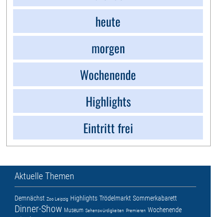
heute
morgen
Wochenende
Highlights
Eintritt frei
Aktuelle Themen
Demnächst
Highlights
Trödelmarkt
Sommerkabarett
Zoo Leipzig
Dinner-Show
Wochenende
Museum
Sehenswürdigkeiten
Premieren