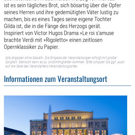
ist es sein tägliches Brot, sich bösartig über die Opfer
seines Herren und ihre gedemütigten Väter lustig zu
machen, bis es eines Tages seine eigene Tochter
Gilda ist, die in die Fänge des Herzogs gerät.
Inspiriert von Victor Hugos Drama »Le roi s’amuse
brachte Verdi mit »Rigoletto« einen zeitlosen
Opernklassiker zu Papier.
Alle Angaben ohne Gewähr. Die Eingabe der Veranstaltungen erfolgt mit großer
Sorgfalt. Dennoch kann es zu Unstimmigkeiten kommen. Bitte schauen Sie ggf. auch
auf die Seite des Veranstalters/Veranstaltungsortes.
Informationen zum Veranstaltungsort