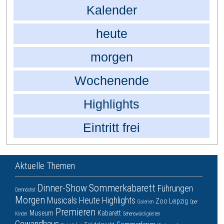
Kalender
heute
morgen
Wochenende
Highlights
Eintritt frei
Aktuelle Themen
Dinner-Show
Sommerkabarett
Führungen
Demnächst
Morgen
Musicals
Heute
Highlights
Zoo Leipzig
Galerien
Oper
Premieren
Museum
Kabarett
Kinder
Sehenswürdigkeiten
Gewandhaus