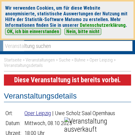
Wir verwenden Cookies, um für diese Website
anonymisierte, statistische Auswertungen der Nutzung mit
Hilfe der Statistik-Software Matomo zu erstellen. Mehr
Informationen finden Sie in unserer
Datenschutzerklärung
.
OK, ich bin einverstanden
Nein, bitte nicht
|
|
heute
morgen
Detaillierte Suche
Startseite
>
Veranstaltungen
>
Suche
>
Bühne
>
Oper Leipzig
>
Veranstaltungsdetails
Diese Veranstaltung ist bereits vorbei.
Veranstaltungsdetails
Ort:
Oper Leipzig
| Uwe Scholz Saal Opernhaus
Datum:
Mittwoch, 08.10.2025
Uhrzeit:
18:00 Uhr