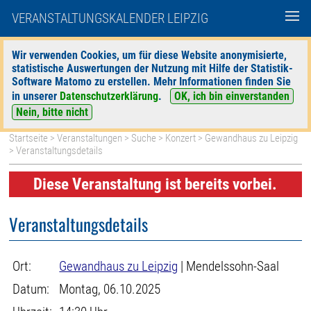
VERANSTALTUNGSKALENDER LEIPZIG
Wir verwenden Cookies, um für diese Website anonymisierte,
statistische Auswertungen der Nutzung mit Hilfe der Statistik-
|
|
Software Matomo zu erstellen. Mehr Informationen finden Sie
heute
morgen
Detaillierte Suche
in unserer
Datenschutzerklärung
.
OK, ich bin einverstanden
Nein, bitte nicht
Startseite
>
Veranstaltungen
>
Suche
>
Konzert
>
Gewandhaus zu Leipzig
> Veranstaltungsdetails
Diese Veranstaltung ist bereits vorbei.
Veranstaltungsdetails
Ort:
Gewandhaus zu Leipzig
| Mendelssohn-Saal
Datum:
Montag, 06.10.2025