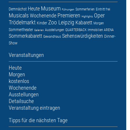
Museum
Heute
Demnächst
Sommerferien
Eintritt frei
Führungen
Musicals
Premieren
Oper
Wochenende
Highlights
Trödelmarkt
Zoo Leipzig
Kabarett
Kinder
Morgen
Sommertheater
Ausstellungen
QUARTERBACK Immobilien ARENA
Galerien
Sommerkabarett
Sehenswürdigkeiten
Dinner-
Gewandhaus
Show
Veranstaltungen
Heute
Morgen
kostenlos
Wochenende
Ausstellungen
Detailsuche
Veranstaltung eintragen
Tipps für die nächsten Tage