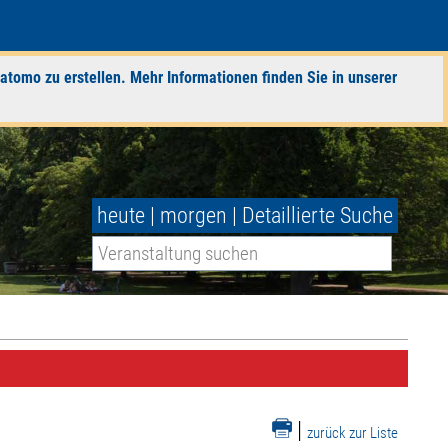
atomo zu erstellen. Mehr Informationen finden Sie in unserer
heute
|
morgen
|
Detaillierte Suche
|
zurück zur Liste