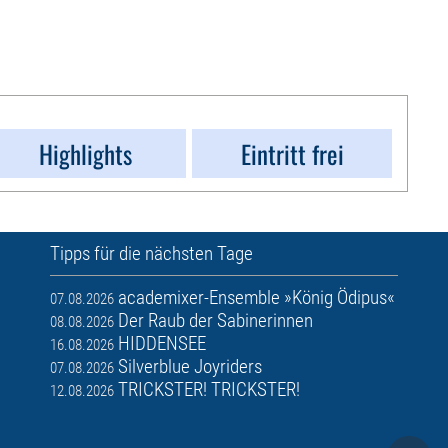
Highlights
Eintritt frei
Tipps für die nächsten Tage
academixer-Ensemble »König Ödipus«
07.08.2026
Der Raub der Sabinerinnen
08.08.2026
HIDDENSEE
16.08.2026
Silverblue Joyriders
07.08.2026
TRICKSTER! TRICKSTER!
12.08.2026