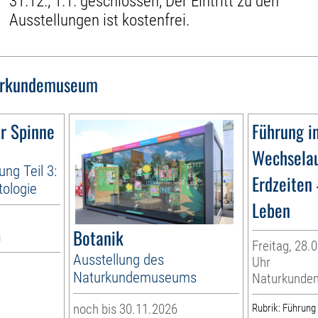
31.12., 1.1. geschlossen, Der Eintritt zu den
Ausstellungen ist kostenfrei.
urkundemuseum
r Spinne
Führung i
Wechselau
ng Teil 3:
Erdzeiten 
tologie
Leben
Botanik
m
Freitag, 28.0
Ausstellung des
Uhr
Naturkundemuseums
Naturkunde
noch bis 30.11.2026
Rubrik: Führung