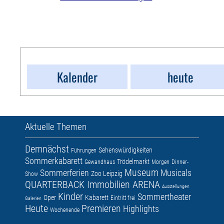
Kalender
heute
Aktuelle Themen
Demnächst
Sehenswürdigkeiten
Führungen
Sommerkabarett
Trödelmarkt
Gewandhaus
Morgen
Dinner-
Museum
Sommerferien
Musicals
Zoo Leipzig
Show
QUARTERBACK Immobilien ARENA
Ausstellungen
Kinder
Sommertheater
Oper
Kabarett
Eintritt frei
Galerien
Heute
Premieren
Highlights
Wochenende