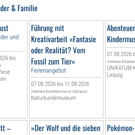
nder & Familie
ust
Führung mit
Abenteuer
nder und
Kreativarbeit »Fantasie
Kindermu
oder Realität? Vom
07.08.2026 b
026 bis
Fossil zum Tier«
(mehrere Einzelte
6
UNIKATUM K
Ferienangebot
Wiese
Leipzig
vom
07.08.2026 bis 11.08.2026
(mehrere Einzeltermine im Zeitraum)
Naturkundemuseum
tt –
»Der Wolf und die sieben
Pokémon-