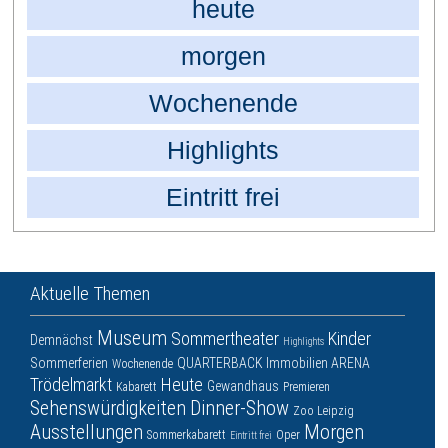
heute
morgen
Wochenende
Highlights
Eintritt frei
Aktuelle Themen
Museum
Sommertheater
Kinder
Demnächst
Highlights
Sommerferien
QUARTERBACK Immobilien ARENA
Wochenende
Trödelmarkt
Heute
Gewandhaus
Kabarett
Premieren
Sehenswürdigkeiten
Dinner-Show
Zoo Leipzig
Ausstellungen
Morgen
Sommerkabarett
Oper
Eintritt frei