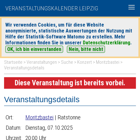
VERANSTALTUNGSKALENDER LEIPZIG
Wir verwenden Cookies, um für diese Website
anonymisierte, statistische Auswertungen der Nutzung mit
|
|
Hilfe der Statistik-Software Matomo zu erstellen. Mehr
heute
morgen
Detaillierte Suche
Informationen finden Sie in unserer
Datenschutzerklärung
.
OK, ich bin einverstanden
Nein, bitte nicht
Startseite
>
Veranstaltungen
>
Suche
>
Konzert
>
Moritzbastei
>
Veranstaltungsdetails
Diese Veranstaltung ist bereits vorbei.
Veranstaltungsdetails
Ort:
Moritzbastei
| Ratstonne
Datum:
Dienstag, 07.10.2025
Uhrzeit:
20:00 Uhr