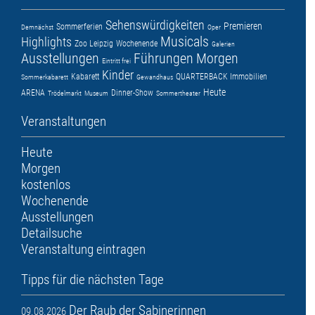
Sehenswürdigkeiten
Premieren
Sommerferien
Demnächst
Oper
Musicals
Highlights
Zoo Leipzig
Wochenende
Galerien
Ausstellungen
Führungen
Morgen
Eintritt frei
Kinder
Kabarett
QUARTERBACK Immobilien
Sommerkabarett
Gewandhaus
Heute
ARENA
Dinner-Show
Trödelmarkt
Museum
Sommertheater
Veranstaltungen
Heute
Morgen
kostenlos
Wochenende
Ausstellungen
Detailsuche
Veranstaltung eintragen
Tipps für die nächsten Tage
Der Raub der Sabinerinnen
09.08.2026