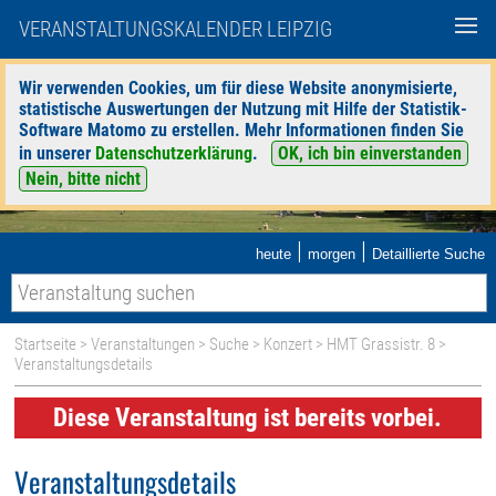
VERANSTALTUNGSKALENDER LEIPZIG
Wir verwenden Cookies, um für diese Website anonymisierte,
statistische Auswertungen der Nutzung mit Hilfe der Statistik-
Software Matomo zu erstellen. Mehr Informationen finden Sie
in unserer
Datenschutzerklärung
.
OK, ich bin einverstanden
Nein, bitte nicht
|
|
heute
morgen
Detaillierte Suche
Startseite
>
Veranstaltungen
>
Suche
>
Konzert
>
HMT Grassistr. 8
>
Veranstaltungsdetails
Diese Veranstaltung ist bereits vorbei.
Veranstaltungsdetails