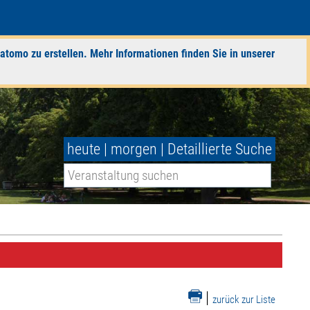
atomo zu erstellen. Mehr Informationen finden Sie in unserer
heute
|
morgen
|
Detaillierte Suche
|
zurück zur Liste