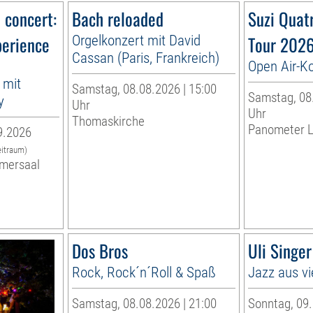
n concert:
Bach reloaded
Suzi Quat
perience
Orgelkonzert mit David
Tour 202
Cassan (Paris, Frankreich)
Open Air-K
 mit
Samstag, 08.08.2026 | 15:00
Samstag, 08.
y
Uhr
Uhr
Thomaskirche
Panometer L
9.2026
eitraum)
mersaal
Dos Bros
Uli Singe
Rock, Rock´n´Roll & Spaß
Jazz aus vi
Samstag, 08.08.2026 | 21:00
Sonntag, 09.