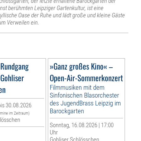
chlossgarten, der letzte erhaltene Barockgarten der
inst berühmten Leipziger Gartenkultur, ist eine
dyllische Oase der Ruhe und lädt große und kleine Gäste
um Verweilen ein.
 Rundgang
»Ganz großes Kino« –
 Gohliser
Open-Air-Sommerkonzert
en
Filmmusiken mit dem
Sinfonischen Blasorchester
des JugendBrass Leipzig im
is 30.08.2026
Barockgarten
rmine im Zeitraum)
hlösschen
Sonntag, 16.08.2026 | 17:00
Uhr
Gohliser Schlösschen,