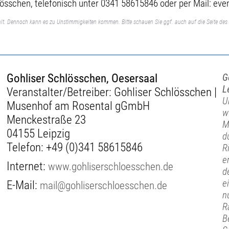
lösschen, telefonisch unter 0341 58615846 oder per Mail: e
lt. Dennoch kann es zu Unstimmigkeiten kommen. Bitte schauen Sie ggf. auch auf die Seite des 
Gohliser Schlösschen, Oesersaal
G
L
Veranstalter/Betreiber: Gohliser Schlösschen |
U
Musenhof am Rosental gGmbH
w
Menckestraße 23
M
04155 Leipzig
d
Telefon:
+49 (0)341 58615846
R
e
Internet:
www.gohliserschloesschen.de
d
e
E-Mail:
mail@gohliserschloesschen.de
n
R
B