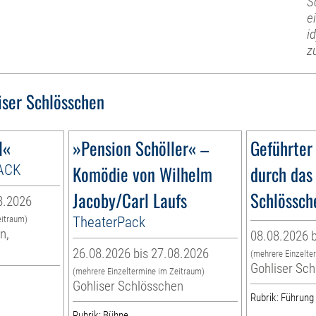
S
e
i
z
iser Schlösschen
l«
»Pension Schöller« –
Geführter
ACK
Komödie von Wilhelm
durch das
Jacoby/Carl Laufs
Schlössch
8.2026
TheaterPack
eitraum)
n,
08.08.2026 b
26.08.2026 bis 27.08.2026
(mehrere Einzelte
Gohliser Sc
(mehrere Einzeltermine im Zeitraum)
Gohliser Schlösschen
Rubrik: Führung
Rubrik: Bühne