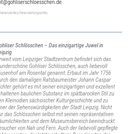
vent@gohliserschloesschen.de
Veranstalters/Veranstaltungsortes.
ohliser Schlösschen – Das einzigartige Juwel in
eipzig
nweit vom Leipziger Stadtzentrum befindet sich das
underschöne Gohliser Schlösschen, auch liebevoll
usenhof am Rosental genannt. Erbaut im Jahr 1756
urch den damaligen Ratsbaumeister Johann Caspar
ichter gehört es mit seiner einzigartigen und exzellent
rhaltenen baulichen Substanz im spätbarocken Stil zu
en Kleinodien sächsischer Kulturgeschichte und zu
iner der Sehenswürdigkeiten der Stadt Leipzig. Nicht
ur das Schlösschen selbst mit seinen repräsentativen
äumlichkeiten und dem Museumsbereich beeindruckt
esucher von Nah und Fern. Auch der liebevoll gepflegte