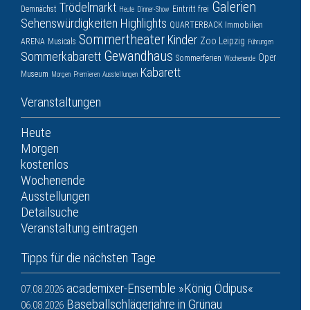
Galerien
Trödelmarkt
Demnächst
Eintritt frei
Heute
Dinner-Show
Sehenswürdigkeiten
Highlights
QUARTERBACK Immobilien
Sommertheater
Kinder
Zoo Leipzig
ARENA
Musicals
Führungen
Gewandhaus
Sommerkabarett
Oper
Sommerferien
Wochenende
Kabarett
Museum
Morgen
Premieren
Ausstellungen
Veranstaltungen
Heute
Morgen
kostenlos
Wochenende
Ausstellungen
Detailsuche
Veranstaltung eintragen
Tipps für die nächsten Tage
academixer-Ensemble »König Ödipus«
07.08.2026
Baseballschlägerjahre in Grünau
06.08.2026