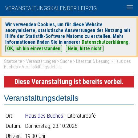
VERANSTALTUNGSKALENDER LEIPZIG
Wir verwenden Cookies, um für diese Website
anonymisierte, statistische Auswertungen der Nutzung mit
|
|
Hilfe der Statistik-Software Matomo zu erstellen. Mehr
heute
morgen
Detaillierte Suche
Informationen finden Sie in unserer
Datenschutzerklärung
.
OK, ich bin einverstanden
Nein, bitte nicht
Startseite
>
Veranstaltungen
>
Suche
>
Literatur & Lesung
>
Haus des
Buches
> Veranstaltungsdetails
Diese Veranstaltung ist bereits vorbei.
Veranstaltungsdetails
Ort:
Haus des Buches
| Literaturcafé
Datum:
Donnerstag, 23.10.2025
Uhrzeit:
19:30 Uhr