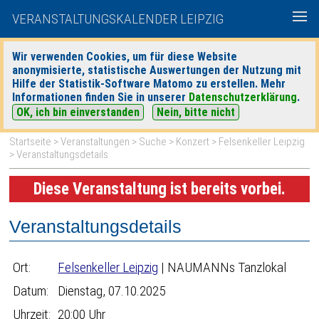
VERANSTALTUNGSKALENDER LEIPZIG
Wir verwenden Cookies, um für diese Website
anonymisierte, statistische Auswertungen der Nutzung mit
|
|
Hilfe der Statistik-Software Matomo zu erstellen. Mehr
heute
morgen
Detaillierte Suche
Informationen finden Sie in unserer
Datenschutzerklärung
.
OK, ich bin einverstanden
Nein, bitte nicht
Startseite
>
Veranstaltungen
>
Suche
>
Konzert
>
Felsenkeller Leipzig
> Veranstaltungsdetails
Diese Veranstaltung ist bereits vorbei.
Veranstaltungsdetails
Ort:
Felsenkeller Leipzig
| NAUMANNs Tanzlokal
Datum:
Dienstag, 07.10.2025
Uhrzeit:
20:00 Uhr