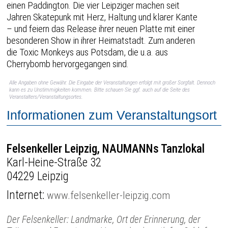
einen Paddington. Die vier Leipziger machen seit
Jahren Skatepunk mit Herz, Haltung und klarer Kante
– und feiern das Release ihrer neuen Platte mit einer
besonderen Show in ihrer Heimatstadt. Zum anderen
die Toxic Monkeys aus Potsdam, die u.a. aus
Cherrybomb hervorgegangen sind.
Alle Angaben ohne Gewähr. Die Eingabe der Veranstaltungen erfolgt mit großer Sorgfalt. Dennoch
kann es zu Unstimmigkeiten kommen. Bitte schauen Sie ggf. auch auf die Seite des
Veranstalters/Veranstaltungsortes.
Informationen zum Veranstaltungsort
Felsenkeller Leipzig, NAUMANNs Tanzlokal
Karl-Heine-Straße 32
04229 Leipzig
Internet:
www.felsenkeller-leipzig.com
Der Felsenkeller: Landmarke, Ort der Erinnerung, der