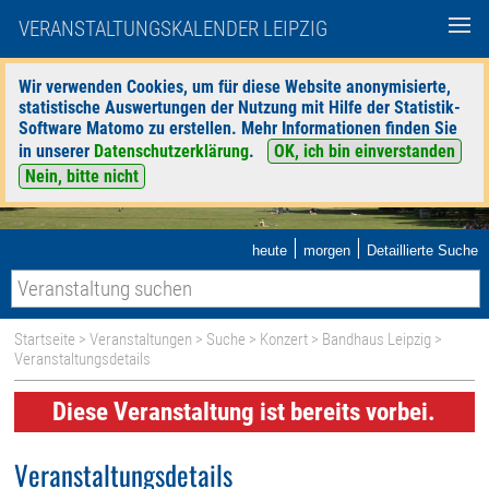
VERANSTALTUNGSKALENDER LEIPZIG
Wir verwenden Cookies, um für diese Website anonymisierte,
statistische Auswertungen der Nutzung mit Hilfe der Statistik-
Software Matomo zu erstellen. Mehr Informationen finden Sie
in unserer
Datenschutzerklärung
.
OK, ich bin einverstanden
Nein, bitte nicht
|
|
heute
morgen
Detaillierte Suche
Startseite
>
Veranstaltungen
>
Suche
>
Konzert
>
Bandhaus Leipzig
>
Veranstaltungsdetails
Diese Veranstaltung ist bereits vorbei.
Veranstaltungsdetails