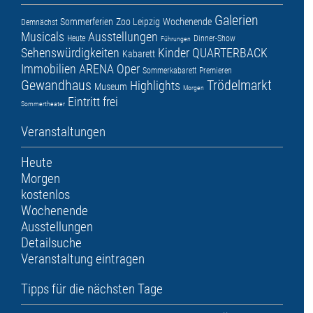
Galerien
Sommerferien
Zoo Leipzig
Wochenende
Demnächst
Musicals
Ausstellungen
Heute
Dinner-Show
Führungen
Sehenswürdigkeiten
Kinder
QUARTERBACK
Kabarett
Immobilien ARENA
Oper
Sommerkabarett
Premieren
Gewandhaus
Trödelmarkt
Highlights
Museum
Morgen
Eintritt frei
Sommertheater
Veranstaltungen
Heute
Morgen
kostenlos
Wochenende
Ausstellungen
Detailsuche
Veranstaltung eintragen
Tipps für die nächsten Tage