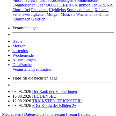
Museum
Gewandhaus
Ausstellungen
Sommertheater
Sommerferien
Oper
QUARTERBACK Immobilien ARENA
Eintritt frei
Premieren
Highlights
Sommerkabarett
Kabarett
Sehenswürdigkeiten
Morgen
Musicals
Wochenende
Kinder
Führungen
Galerien
Veranstaltungen
Heute
Morgen
kostenlos
Wochenende
Ausstellungen
Detailsuche
Veranstaltung eintragen
Tipps für die nächsten Tage
08.08.2026
Der Raub der Sabinerinnen
16.08.2026
HIDDENSEE
12.08.2026
TRICKSTER! TRICKSTER!
08.08.2026
»Der König der Blöden 2«
Mediadaten
|
Datenschutz
|
Impressum
|
Team Leipzig im