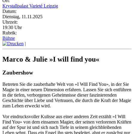
Ort:
Krystallpalast Varieté Leipzig
Datum:
Dienstag, 11.11.2025
Uhrzeit:
19:30 Uhr
Rubrik:
Bühne
|
Marco & Julie »I will find you«
Zaubershow
Betreten Sie die zauberhafte Welt von »I Will Find You», in der Sie
Magie in einer neuen Dimension erfahren. Lassen Sie sich entführen
in die tiefen, verborgenen Geheimnisse dieser faszinierenden
Geschichte über Liebe und Vertrauen, die durch die Kraft der Magie
zum Leben erweckt wird.
Vor eindrucksvoller Kulisse aus einer anderen Zeit erzählt »I Will
Find You» von dem einsamen Magier, der seinen verlorenen Kräften
auf der Spur ist und sich nach Tiefe in seinem gleichbleibenden
Leben sehnt. Dass ein Engel ihn stets begleitet, ahnt er zunächst nur