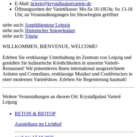
E-Mail:
tickets@krystallpalastvariete.de
Öffnungszeiten der Varietékasse: Mo-Sa 10-18Uhr, So 13-18
Uhr, an Veranstaltungstagen bis Showbeginn geöffnet
siehe auch:
Amphibientour Leipzig
siehe auch:
Historischer Spiegelpalast
siehe auch:
Vineta
WILLKOMMEN, BIENVENUE, WELCOME!
Erleben Sie erstklassige Unterhaltung im Zentrum von Leipzig und
genießen Sie kulinarische Köstlichkeiten in unserem Varieté-
Restaurant! Wir präsentieren Ihnen international ausgezeichnete
Artisten und Comedians, erstklassige Musiker und Conférenciers in
einer modernen Varietéshow. Erleben Sie Begeisterung hautnah!
Weitere Veranstaltungen an diesem Ort:
Krystallpalast Varieté
Leipzig
BETON & BIOTOP
Ausstellung im Lichthof