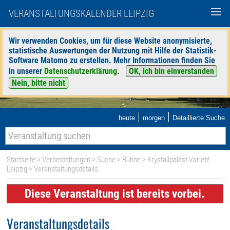
VERANSTALTUNGSKALENDER LEIPZIG
Wir verwenden Cookies, um für diese Website anonymisierte,
statistische Auswertungen der Nutzung mit Hilfe der Statistik-
Software Matomo zu erstellen. Mehr Informationen finden Sie
in unserer
Datenschutzerklärung
.
OK, ich bin einverstanden
Nein, bitte nicht
|
|
heute
morgen
Detaillierte Suche
Startseite
>
Veranstaltungen
>
Suche
>
Bühne
>
Krystallpalast Varieté
Leipzig
> Veranstaltungsdetails
Diese Veranstaltung ist bereits vorbei.
Veranstaltungsdetails