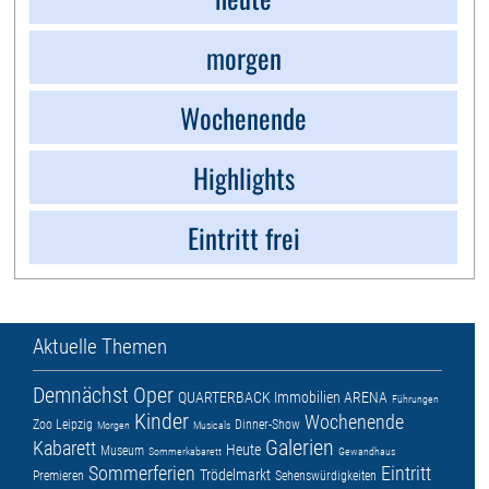
morgen
Wochenende
Highlights
Eintritt frei
Aktuelle Themen
Demnächst
Oper
QUARTERBACK Immobilien ARENA
Führungen
Kinder
Wochenende
Zoo Leipzig
Dinner-Show
Morgen
Musicals
Galerien
Kabarett
Heute
Museum
Sommerkabarett
Gewandhaus
Sommerferien
Eintritt
Trödelmarkt
Premieren
Sehenswürdigkeiten