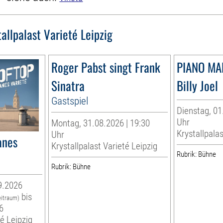
tallpalast Varieté Leipzig
Roger Pabst singt Frank
PIANO MA
Sinatra
Billy Joel
Gastspiel
Dienstag, 01
Uhr
Montag, 31.08.2026 | 19:30
Krystallpalas
Uhr
anes
Krystallpalast Varieté Leipzig
Rubrik: Bühne
Rubrik: Bühne
9.2026
bis
eitraum)
6
té Leipzig