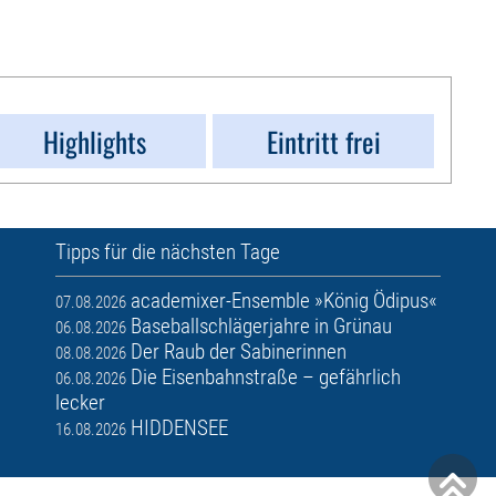
Highlights
Eintritt frei
Tipps für die nächsten Tage
academixer-Ensemble »König Ödipus«
07.08.2026
Baseballschlägerjahre in Grünau
06.08.2026
Der Raub der Sabinerinnen
08.08.2026
Die Eisenbahnstraße – gefährlich
06.08.2026
lecker
HIDDENSEE
16.08.2026