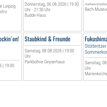
Donnerstag, 06.08.2026 | 19:30
(mehrere Einzelte
té Leipzig
Bach-Museu
Uhr - 21:30 Uhr
stro
Budde-Haus
ockin´on!
Staubkind & Freunde
Fukushima
Stötteritzer
Samstag, 08.08.2026 | 19:00
Sommerkon
Uhr
Parkbühne Geyserhaus
Samstag, 08.
 | 19:00
Uhr
Marienkirche