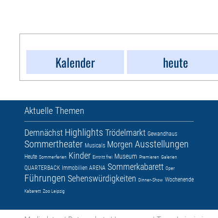
Kalender
heute
Aktuelle Themen
Highlights
Demnächst
Trödelmarkt
Gewandhaus
Sommertheater
Ausstellungen
Morgen
Musicals
Kinder
Museum
Heute
Sommerferien
Eintritt frei
Premieren
Galerien
Sommerkabarett
QUARTERBACK Immobilien ARENA
Oper
Führungen
Sehenswürdigkeiten
Wochenende
Dinner-Show
Kabarett
Zoo Leipzig