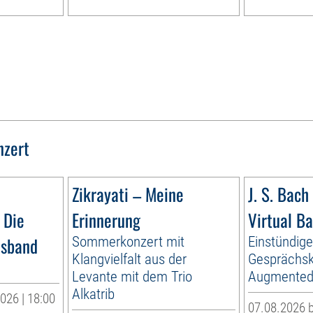
nzert
Zikrayati – Meine
J. S. Bach 
 Die
Erinnerung
Virtual B
esband
Sommerkonzert mit
Einstündig
Klangvielfalt aus der
Gesprächsk
Levante mit dem Trio
Augmented 
Alkatrib
026 | 18:00
07.08.2026 b