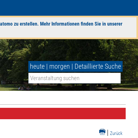
atomo zu erstellen. Mehr Informationen finden Sie in unserer
heute
|
morgen
|
Detaillierte Suche
|
Zurück