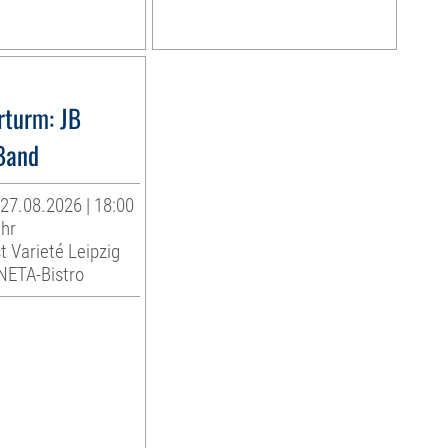
rturm: JB
Band
27.08.2026 | 18:00
Uhr
t Varieté Leipzig
INETA-Bistro