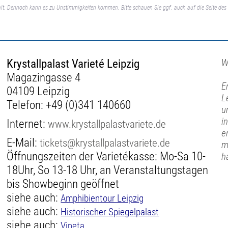
lt. Dennoch kann es zu Unstimmigkeiten kommen. Bitte schauen Sie ggf. auch auf die Seite des 
Krystallpalast Varieté Leipzig
W
Magazingasse 4
E
04109 Leipzig
L
Telefon:
+49 (0)341 140660
u
i
Internet:
www.krystallpalastvariete.de
e
E-Mail:
tickets@krystallpalastvariete.de
m
Öffnungszeiten der Varietékasse: Mo-Sa 10-
h
18Uhr, So 13-18 Uhr, an Veranstaltungstagen
bis Showbeginn geöffnet
siehe auch:
Amphibientour Leipzig
siehe auch:
Historischer Spiegelpalast
siehe auch:
Vineta