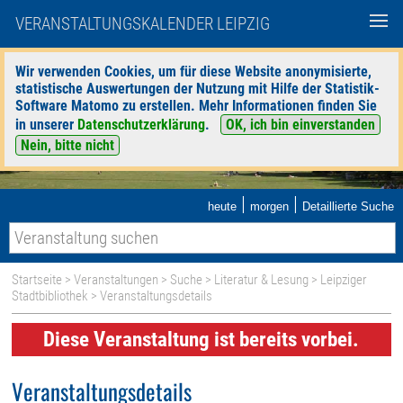
VERANSTALTUNGSKALENDER LEIPZIG
Wir verwenden Cookies, um für diese Website anonymisierte,
statistische Auswertungen der Nutzung mit Hilfe der Statistik-
Software Matomo zu erstellen. Mehr Informationen finden Sie
in unserer
Datenschutzerklärung
.
OK, ich bin einverstanden
Nein, bitte nicht
|
|
heute
morgen
Detaillierte Suche
Startseite
>
Veranstaltungen
>
Suche
>
Literatur & Lesung
>
Leipziger
Stadtbibliothek
> Veranstaltungsdetails
Diese Veranstaltung ist bereits vorbei.
Veranstaltungsdetails