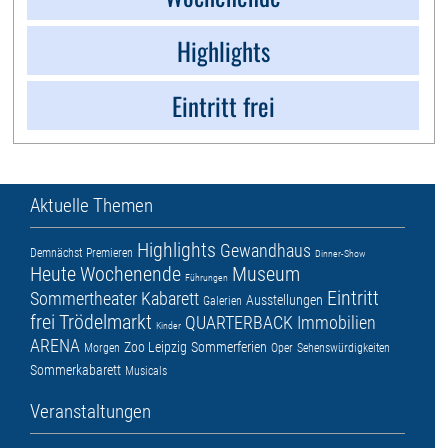
Highlights
Eintritt frei
Aktuelle Themen
Highlights
Gewandhaus
Demnächst
Premieren
Dinner-Show
Heute
Wochenende
Museum
Führungen
Eintritt
Sommertheater
Kabarett
Ausstellungen
Galerien
frei
Trödelmarkt
QUARTERBACK Immobilien
Kinder
ARENA
Zoo Leipzig
Sommerferien
Morgen
Oper
Sehenswürdigkeiten
Sommerkabarett
Musicals
Veranstaltungen