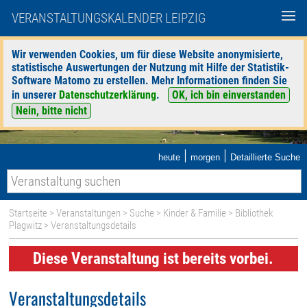
VERANSTALTUNGSKALENDER LEIPZIG
Wir verwenden Cookies, um für diese Website anonymisierte,
statistische Auswertungen der Nutzung mit Hilfe der Statistik-
Software Matomo zu erstellen. Mehr Informationen finden Sie
in unserer
Datenschutzerklärung
.
OK, ich bin einverstanden
Nein, bitte nicht
|
|
heute
morgen
Detaillierte Suche
Startseite
>
Veranstaltungen
>
Suche
>
Kinder & Familie
>
Bibliothek
Plagwitz
> Veranstaltungsdetails
Diese Veranstaltung ist bereits vorbei.
Veranstaltungsdetails