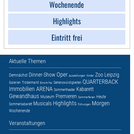
Wochenende
Highlights
Eintritt frei
Aktuelle Themen
Oper
Dinner-Show
Zoo Leipzig
Demnächst
Ausstellungen
Kinder
QUARTERBACK
Galerien
Trödelmarkt
Sehenswürdigkeiten
Eintritt frei
Immobilien ARENA
Kabarett
Sommertheater
Gewandhaus
Premieren
Museum
Heute
Sommerferien
Highlights
Morgen
Musicals
Sommerkabarett
Führungen
Wochenende
Veranstaltungen