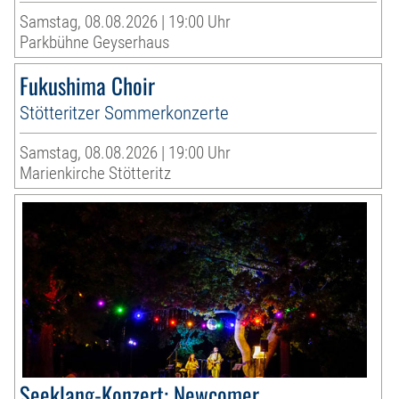
Samstag, 08.08.2026 | 19:00 Uhr
Parkbühne Geyserhaus
Fukushima Choir
Stötteritzer Sommerkonzerte
Samstag, 08.08.2026 | 19:00 Uhr
Marienkirche Stötteritz
Seeklang-Konzert: Newcomer