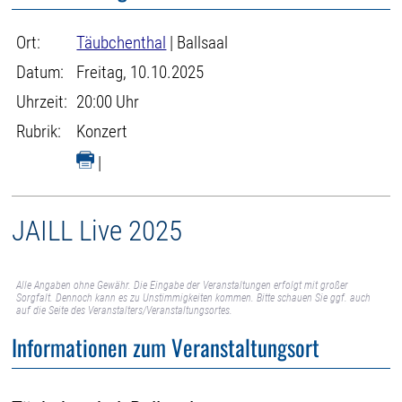
Ort:
Täubchenthal
| Ballsaal
Datum:
Freitag, 10.10.2025
Uhrzeit:
20:00 Uhr
Rubrik:
Konzert
|
JAILL Live 2025
Alle Angaben ohne Gewähr. Die Eingabe der Veranstaltungen erfolgt mit großer
Sorgfalt. Dennoch kann es zu Unstimmigkeiten kommen. Bitte schauen Sie ggf. auch
auf die Seite des Veranstalters/Veranstaltungsortes.
Informationen zum Veranstaltungsort