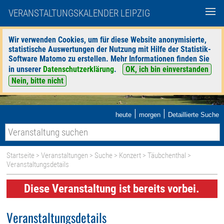
VERANSTALTUNGSKALENDER LEIPZIG
Wir verwenden Cookies, um für diese Website anonymisierte,
statistische Auswertungen der Nutzung mit Hilfe der Statistik-
Software Matomo zu erstellen. Mehr Informationen finden Sie
in unserer
Datenschutzerklärung
.
OK, ich bin einverstanden
Nein, bitte nicht
|
|
heute
morgen
Detaillierte Suche
Startseite
>
Veranstaltungen
>
Suche
>
Konzert
>
Täubchenthal
>
Veranstaltungsdetails
Diese Veranstaltung ist bereits vorbei.
Veranstaltungsdetails