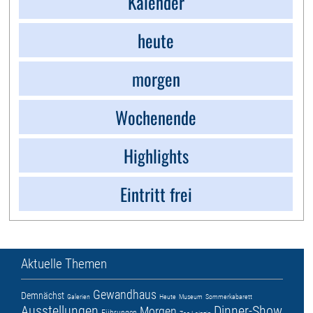
Kalender
heute
morgen
Wochenende
Highlights
Eintritt frei
Aktuelle Themen
Gewandhaus
Demnächst
Galerien
Heute
Museum
Sommerkabarett
Ausstellungen
Dinner-Show
Morgen
Führungen