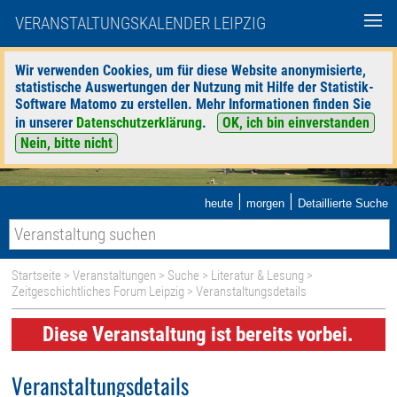
VERANSTALTUNGSKALENDER LEIPZIG
Wir verwenden Cookies, um für diese Website anonymisierte,
statistische Auswertungen der Nutzung mit Hilfe der Statistik-
Software Matomo zu erstellen. Mehr Informationen finden Sie
in unserer
Datenschutzerklärung
.
OK, ich bin einverstanden
Nein, bitte nicht
|
|
heute
morgen
Detaillierte Suche
Startseite
>
Veranstaltungen
>
Suche
>
Literatur & Lesung
>
Zeitgeschichtliches Forum Leipzig
> Veranstaltungsdetails
Diese Veranstaltung ist bereits vorbei.
Veranstaltungsdetails