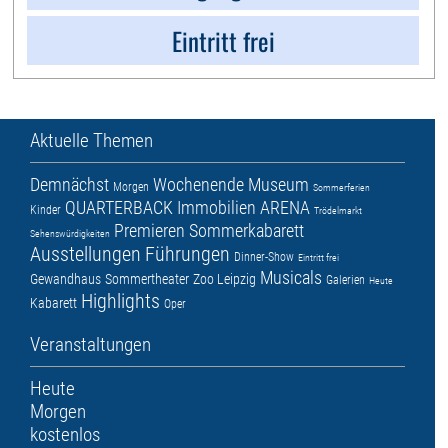
Eintritt frei
Aktuelle Themen
Demnächst
Wochenende
Museum
Morgen
Sommerferien
QUARTERBACK Immobilien ARENA
Kinder
Trödelmarkt
Premieren
Sommerkabarett
Sehenswürdigkeiten
Ausstellungen
Führungen
Dinner-Show
Eintritt frei
Musicals
Gewandhaus
Sommertheater
Zoo Leipzig
Galerien
Heute
Highlights
Kabarett
Oper
Veranstaltungen
Heute
Morgen
kostenlos