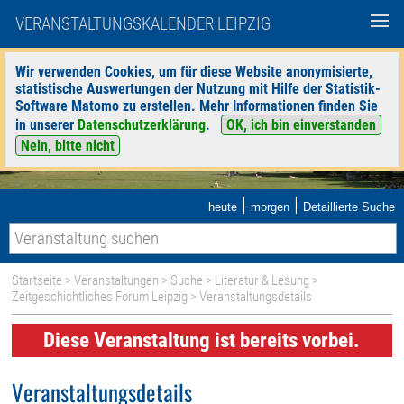
VERANSTALTUNGSKALENDER LEIPZIG
Wir verwenden Cookies, um für diese Website anonymisierte,
statistische Auswertungen der Nutzung mit Hilfe der Statistik-
Software Matomo zu erstellen. Mehr Informationen finden Sie
in unserer
Datenschutzerklärung
.
OK, ich bin einverstanden
Nein, bitte nicht
|
|
heute
morgen
Detaillierte Suche
Startseite
>
Veranstaltungen
>
Suche
>
Literatur & Lesung
>
Zeitgeschichtliches Forum Leipzig
> Veranstaltungsdetails
Diese Veranstaltung ist bereits vorbei.
Veranstaltungsdetails