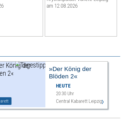
26
am 12.08.2026
»Der König der
Blöden 2«
HEUTE
20:30 Uhr
›
Central Kabarett Leipzig
arett