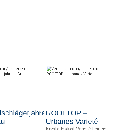
lschlägerjahre
ROOFTOP –
au
Urbanes Varieté
s
Krystallpalast Varieté Leipzig