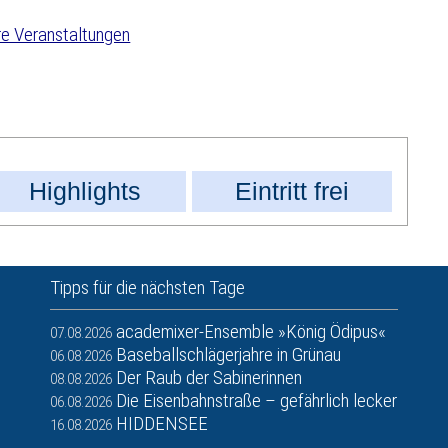
e Veranstaltungen
Highlights
Eintritt frei
Tipps für die nächsten Tage
academixer-Ensemble »König Ödipus«
07.08.2026
Baseballschlägerjahre in Grünau
06.08.2026
Der Raub der Sabinerinnen
08.08.2026
Die Eisenbahnstraße – gefährlich lecker
06.08.2026
HIDDENSEE
16.08.2026