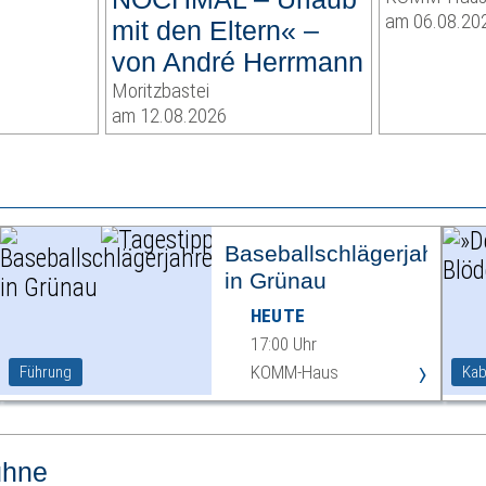
am 06.08.20
mit den Eltern« –
von André Herrmann
Moritzbastei
am 12.08.2026
Baseballschlägerjahre
in Grünau
HEUTE
17:00 Uhr
›
KOMM-Haus
Führung
Kab
ühne