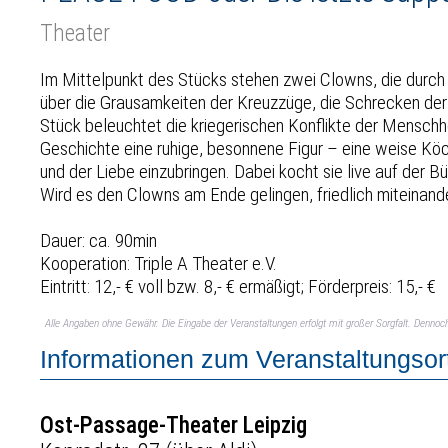
Theater
Im Mittelpunkt des Stücks stehen zwei Clowns, die durch
über die Grausamkeiten der Kreuzzüge, die Schrecken der
Stück beleuchtet die kriegerischen Konflikte der Menschhe
Geschichte eine ruhige, besonnene Figur – eine weise Köch
und der Liebe einzubringen. Dabei kocht sie live auf der B
Wird es den Clowns am Ende gelingen, friedlich miteinand
Dauer: ca. 90min
Kooperation: Triple A Theater e.V.
Eintritt: 12,- € voll bzw. 8,- € ermäßigt; Förderpreis: 15,- €
Alle Angaben ohne Gewähr. Die Eingabe der Veranstaltungen erfolgt mit großer Sorgfalt. Denno
Informationen zum Veranstaltungsor
Ost-Passage-Theater Leipzig