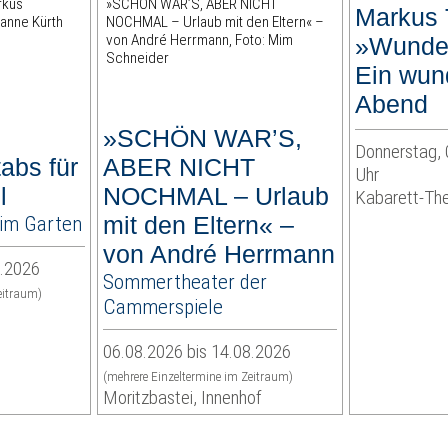
Markus 
»Wunder
Ein wun
Abend
»SCHÖN WAR’S,
Donnerstag, 
abs für
ABER NICHT
Uhr
l
NOCHMAL – Urlaub
Kabarett-Th
im Garten
mit den Eltern« –
von André Herrmann
8.2026
Sommertheater der
eitraum)
Cammerspiele
06.08.2026 bis 14.08.2026
(mehrere Einzeltermine im Zeitraum)
Moritzbastei, Innenhof