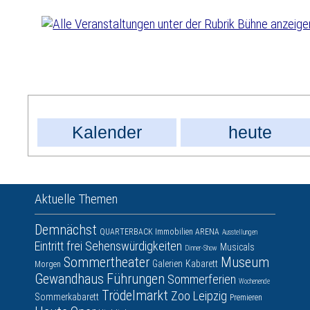
Kalender
heute
Aktuelle Themen
Demnächst
QUARTERBACK Immobilien ARENA
Ausstellungen
Eintritt frei
Sehenswürdigkeiten
Musicals
Dinner-Show
Sommertheater
Museum
Galerien
Kabarett
Morgen
Gewandhaus
Führungen
Sommerferien
Wochenende
Trödelmarkt
Zoo Leipzig
Sommerkabarett
Premieren