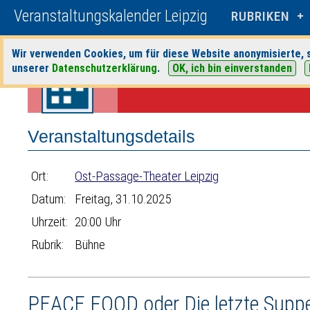
Veranstaltungskalender Leipzig
RUBRIKEN
Wir verwenden Cookies, um für diese Website anonymisierte, s
Startseite
>
Veranstaltungen
>
Suche
>
Bühne
>
Ost-Passage-Theater
unserer
Datenschutzerklärung
.
OK, ich bin einverstanden
Veranstaltungsdetails
Ort:
Ost-Passage-Theater Leipzig
Datum:
Freitag, 31.10.2025
Uhrzeit:
20:00 Uhr
Rubrik:
Bühne
PEACE FOOD oder Die letzte Supp