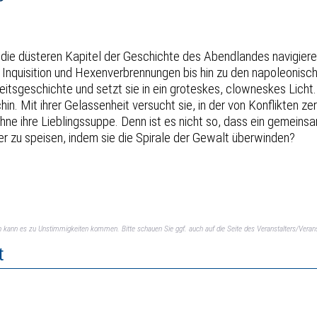
 die düsteren Kapitel der Geschichte des Abendlandes navigiere
 Inquisition und Hexenverbrennungen bis hin zu den napoleonis
itsgeschichte und setzt sie in ein groteskes, clowneskes Licht. 
in. Mit ihrer Gelassenheit versucht sie, in der von Konflikten 
ühne ihre Lieblingssuppe. Denn ist es nicht so, dass ein gemeins
er zu speisen, indem sie die Spirale der Gewalt überwinden?
ch kann es zu Unstimmigkeiten kommen. Bitte schauen Sie ggf. auch auf die Seite des Veranstalters/Verans
t