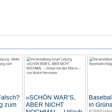
Falsch?
»SCHÖN WAR’S,
Basebal
ng zum
ABER NICHT
in Grün
NOCHMAL – Urlaub
KOMM-Hau