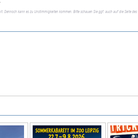
€
lt. Dennoch kann es zu Unstimmigkeiten kommen. Bitte schauen Sie ggf. auch auf die Seite des 