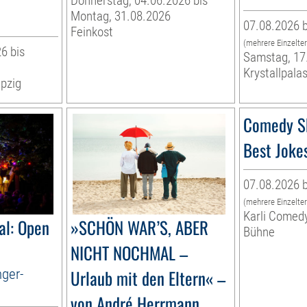
Donnerstag, 04.06.2026 bis
Montag, 31.08.2026
07.08.2026 b
Feinkost
(mehrere Einzelte
6 bis
Samstag, 17
Krystallpalas
pzig
Comedy S
Best Joke
07.08.2026 b
(mehrere Einzelte
Karli Comed
al: Open
»SCHÖN WAR’S, ABER
Bühne
NICHT NOCHMAL –
nger-
Urlaub mit den Eltern« –
von André Herrmann