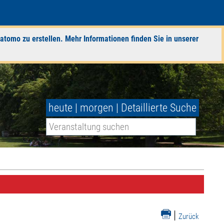
atomo zu erstellen. Mehr Informationen finden Sie in unserer
heute
|
morgen
|
Detaillierte Suche
|
Zurück