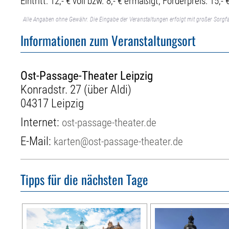
Eintritt: 12,- € voll bzw. 8,- € ermäßigt; Förderpreis: 15,- 
Alle Angaben ohne Gewähr. Die Eingabe der Veranstaltungen erfolgt mit großer Sorgfa
Informationen zum Veranstaltungsort
Ost-Passage-Theater Leipzig
Konradstr. 27 (über Aldi)
04317 Leipzig
Internet:
ost-passage-theater.de
E-Mail:
karten@ost-passage-theater.de
Tipps für die nächsten Tage