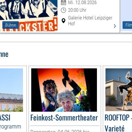
Mi. 12.08.2026
20:00 Uhr
Galerie Hotel Leipziger
›
Hof
Bühne
Fil
hne
ASSI
Feinkost-Sommertheater
ROOFTOP 
Programm
Varieté