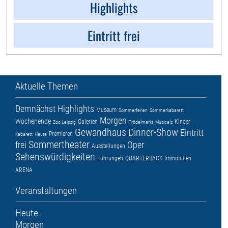
Highlights
Eintritt frei
Aktuelle Themen
Demnächst
Highlights
Museum
Sommerferien
Sommerkabarett
Morgen
Wochenende
Galerien
Kinder
Zoo Leipzig
Trödelmarkt
Musicals
Gewandhaus
Dinner-Show
Eintritt
Premieren
Kabarett
Heute
Sommertheater
frei
Oper
Ausstellungen
Sehenswürdigkeiten
Führungen
QUARTERBACK Immobilien
ARENA
Veranstaltungen
Heute
Morgen