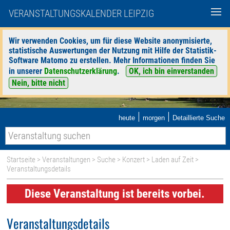
VERANSTALTUNGSKALENDER LEIPZIG
Wir verwenden Cookies, um für diese Website anonymisierte,
statistische Auswertungen der Nutzung mit Hilfe der Statistik-
Software Matomo zu erstellen. Mehr Informationen finden Sie
in unserer
Datenschutzerklärung
.
OK, ich bin einverstanden
Nein, bitte nicht
|
|
heute
morgen
Detaillierte Suche
Startseite
>
Veranstaltungen
>
Suche
>
Konzert
>
Laden auf Zeit
>
Veranstaltungsdetails
Diese Veranstaltung ist bereits vorbei.
Veranstaltungsdetails