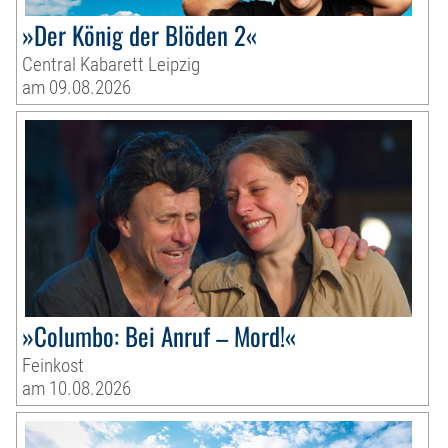
»Der König der Blöden 2«
Central Kabarett Leipzig
am 09.08.2026
»Columbo: Bei Anruf – Mord!«
Feinkost
am 10.08.2026