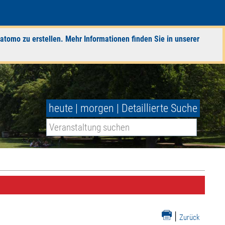
atomo zu erstellen. Mehr Informationen finden Sie in unserer
heute
|
morgen
|
Detaillierte Suche
|
Zurück