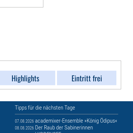
Highlights
Eintritt frei
Tipps für die nächsten Tage
academixer-Ensemble »König Ödipus«
07.08.2026
Der Raub der Sabinerinnen
08.08.2026