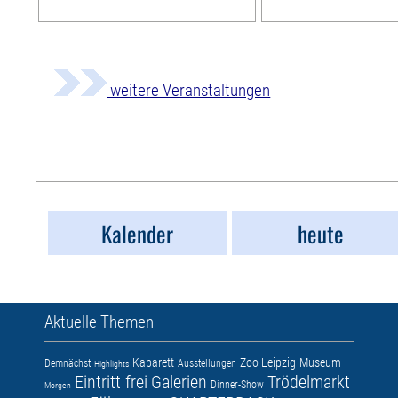
weitere Veranstaltungen
Kalender
heute
Aktuelle Themen
Kabarett
Zoo Leipzig
Museum
Demnächst
Ausstellungen
Highlights
Eintritt frei
Galerien
Trödelmarkt
Dinner-Show
Morgen