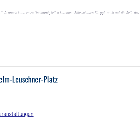
lt. Dennoch kann es zu Unstimmigkeiten kommen. Bitte schauen Sie ggf. auch auf die Seite des 
elm-Leuschner-Platz
eranstaltungen