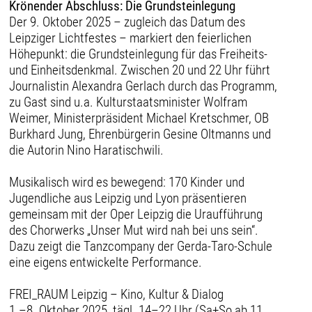
Krönender Abschluss: Die Grundsteinlegung
Der 9. Oktober 2025 – zugleich das Datum des
Leipziger Lichtfestes – markiert den feierlichen
Höhepunkt: die Grundsteinlegung für das Freiheits-
und Einheitsdenkmal. Zwischen 20 und 22 Uhr führt
Journalistin Alexandra Gerlach durch das Programm,
zu Gast sind u.a. Kulturstaatsminister Wolfram
Weimer, Ministerpräsident Michael Kretschmer, OB
Burkhard Jung, Ehrenbürgerin Gesine Oltmanns und
die Autorin Nino Haratischwili.
Musikalisch wird es bewegend: 170 Kinder und
Jugendliche aus Leipzig und Lyon präsentieren
gemeinsam mit der Oper Leipzig die Uraufführung
des Chorwerks „Unser Mut wird nah bei uns sein“.
Dazu zeigt die Tanzcompany der Gerda-Taro-Schule
eine eigens entwickelte Performance.
FREI_RAUM Leipzig – Kino, Kultur & Dialog
1.–8. Oktober 2025, tägl. 14–22 Uhr (Sa+So ab 11