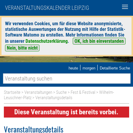
VERANSTALTUNGSKALENDER LEIPZIG
Wir verwenden Cookies, um für diese Website anonymisierte,
statistische Auswertungen der Nutzung mit Hilfe der Statistik-
Software Matomo zu erstellen. Mehr Informationen finden Sie
in unserer
Datenschutzerklärung
.
OK, ich bin einverstanden
Nein, bitte nicht
|
|
heute
morgen
Detaillierte Suche
Startseite
>
Veranstaltungen
>
Suche
>
Fest & Festival
>
Wilhelm-
Leuschner-Platz
> Veranstaltungsdetails
Diese Veranstaltung ist bereits vorbei.
Veranstaltungsdetails