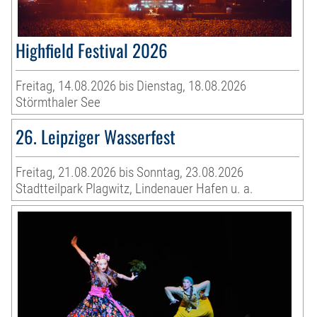
Highfield Festival 2026
Freitag, 14.08.2026 bis Dienstag, 18.08.2026
Störmthaler See
26. Leipziger Wasserfest
Freitag, 21.08.2026 bis Sonntag, 23.08.2026
Stadtteilpark Plagwitz, Lindenauer Hafen u. a.