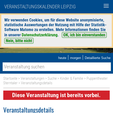
VERANSTALTUNGSKALENDER LEIPZIG
Wir verwenden Cookies, um für diese Website anonymisierte,
statistische Auswertungen der Nutzung mit Hilfe der Statistik-
Software Matomo zu erstellen. Mehr Informationen finden Sie
in unserer
Datenschutzerklärung
.
OK, ich bin einverstanden
Nein, bitte nicht
|
|
heute
morgen
Detaillierte Suche
Startseite
>
Veranstaltungen
>
Suche
>
Kinder & Familie
>
Puppentheater
Sterntaler
> Veranstaltungsdetails
Diese Veranstaltung ist bereits vorbei.
Veranstaltungsdetails