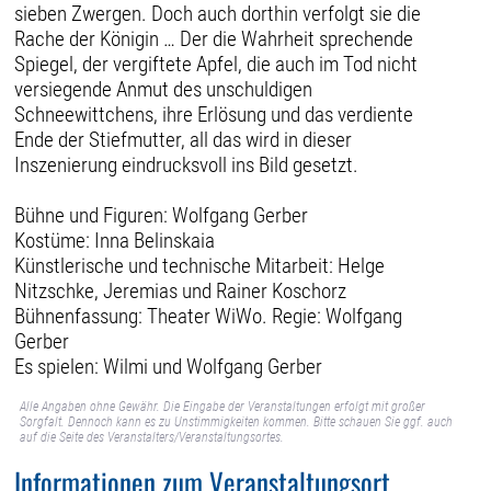
sieben Zwergen. Doch auch dorthin verfolgt sie die
Rache der Königin … Der die Wahrheit sprechende
Spiegel, der vergiftete Apfel, die auch im Tod nicht
versiegende Anmut des unschuldigen
Schneewittchens, ihre Erlösung und das verdiente
Ende der Stiefmutter, all das wird in dieser
Inszenierung eindrucksvoll ins Bild gesetzt.
Bühne und Figuren: Wolfgang Gerber
Kostüme: Inna Belinskaia
Künstlerische und technische Mitarbeit: Helge
Nitzschke, Jeremias und Rainer Koschorz
Bühnenfassung: Theater WiWo. Regie: Wolfgang
Gerber
Es spielen: Wilmi und Wolfgang Gerber
Alle Angaben ohne Gewähr. Die Eingabe der Veranstaltungen erfolgt mit großer
Sorgfalt. Dennoch kann es zu Unstimmigkeiten kommen. Bitte schauen Sie ggf. auch
auf die Seite des Veranstalters/Veranstaltungsortes.
Informationen zum Veranstaltungsort