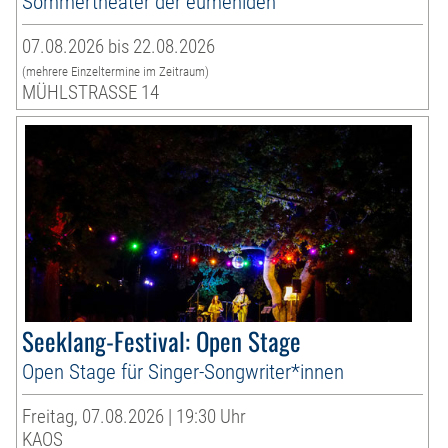
Sommertheater der eumeniden
07.08.2026 bis 22.08.2026
(mehrere Einzeltermine im Zeitraum)
MÜHLSTRASSE 14
Seeklang-Festival: Open Stage
Open Stage für Singer-Songwriter*innen
Freitag, 07.08.2026 | 19:30 Uhr
KAOS