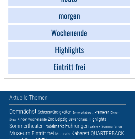
morgen
Wochenende
Highlights
Eintritt frei
Aktuelle Themen
Demnächst
Sehenswürdigkeiten
Premieren
Sommerkabarett
Dinner-
Zoo Leipzig
Highlights
Kinder
Wochenende
Gewandhaus
Show
Sommertheater
Führungen
Trödelmarkt
Sommerferien
Galerien
Museum
Eintritt frei
Kabarett
QUARTERBACK
Musicals